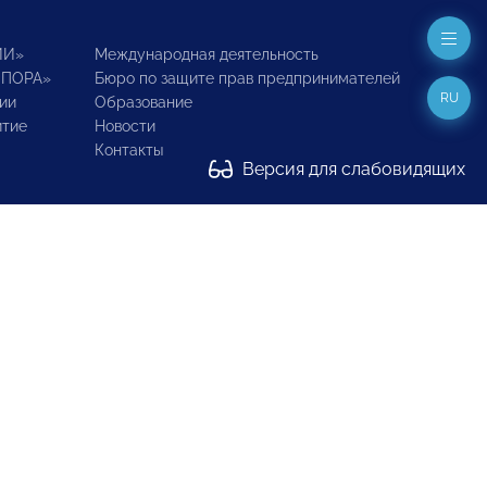
ИИ»
Международная деятельность
ОПОРА»
Бюро по защите прав предпринимателей
RU
ии
Образование
итие
Новости
Контакты
Версия для слабовидящих