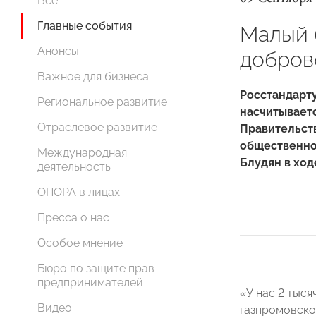
Все
Главные события
Малый 
Анонсы
добров
Важное для бизнеса
Росстандарт
Региональное развитие
насчитываетс
Отраслевое развитие
Правительст
общественно
Международная
Блудян в ход
деятельность
ОПОРА в лицах
Пресса о нас
Особое мнение
Бюро по защите прав
предпринимателей
«У нас 2 тыс
Видео
газпромовско