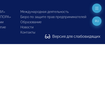
ИИ»
Международная деятельность
ОПОРА»
Бюро по защите прав предпринимателей
RU
ии
Образование
итие
Новости
Контакты
Версия для слабовидящих