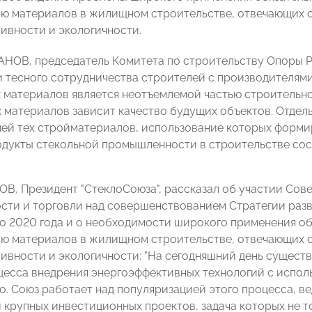
ю материалов в жилищном строительстве, отвечающих 
ивности и экологичности.
НОВ, председатель Комитета по строительству Опоры Р
и тесного сотрудничества строителей с производителям
 материалов является неотъемлемой частью строительно
 материалов зависит качество будущих объектов. Отдель
ей тех стройматериалов, использование которых форми
одукты стекольной промышленности в строительстве сост
В, Президент "СтеклоСоюза", рассказал об участии Сов
ти и торговли над совершенствованием Стратегии раз
о 2020 года и о необходимости широкого применения об
ю материалов в жилищном строительстве, отвечающих 
ивности и экологичности: "На сегодняшний день существ
цесса внедрения энергоэффективных технологий с испо
о. Союз работает над популяризацией этого процесса, ве
 крупных инвестиционных проектов, задача которых не то