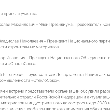
и приняли участие:
лай Михайлович – Член Президиума, Председатель Ко
адислав Николаевич – Президент Национального партн
сти строительных материалов
р Иванович – Президент Национального Объединенного
сти «СтеклоСоюз»
 Евгеньевич – руководитель Департамента Национально
ромышленности «СтеклоСоюз».
очей встречи представители организаций обсудили разр
оительной отрасли Российской Федерации и
актуализац
 материалов и индустриального домостроения до 2020 
вое видение проблемы широкого применения обязательн