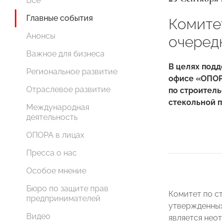
Все
Главные события
Комите
Анонсы
очеред
Важное для бизнеса
В целях под
Региональное развитие
офисе «ОПОР
Отраслевое развитие
по строител
стекольной 
Международная
деятельность
ОПОРА в лицах
Пресса о нас
Особое мнение
Бюро по защите прав
Комитет по с
предпринимателей
утвержденных
Видео
является нео