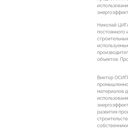
использовани
энергоэффект
Николай ЦИГА
постоянного 
строительных
используемых
производител
объектов. Пр
Виктор ОСИПО
промышленнос
материалов д
использовани
энергоэффект
развития про
строительств
собственники