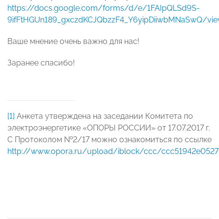
https://docs.google.com/forms/d/e/1FAIpQLSd9S-
9ifFtHGUn189_gxczdKCJQbzzF4_Y6yipDiiwbMNaSwQ/vi
Ваше мнение очень важно для нас!
Заранее спасибо!
[1]
Анкета утверждена на заседании Комитета по
электроэнергетике «ОПОРЫ РОССИИ» от 17.07.2017 г.
С Протоколом №2/17 можно ознакомиться по ссылке
http://www.opora.ru/upload/iblock/ccc/ccc51942e052