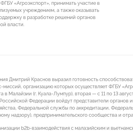
 ФГБУ «Агроэкспорт», принимать участие в
ализуемых учреждением, а также оказывать
оддержку в разработке решений органов
ой власти.
ания Дмитрий Краснов выразил готовность способство
с-миссий, организацию которых осуществляет ФГБУ «Агр
ста в Малайзии (г. Куала-Лумпур), вторая
—
с 11 по 13 авгу
 Российской Федерации войдут представители органов 
зяйства, Федеральной службы по аккредитации, Федерал
ому надзору), предпринимательского сообщества и отр
низации b2b-взаимодействия с малазийским и вьетнам