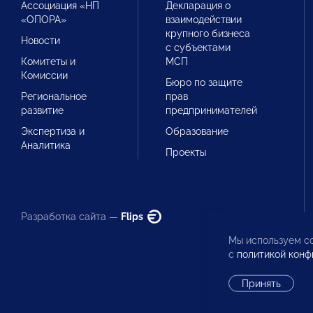
Ассоциация «НП
Декларация о
«ОПОРА»
взаимодействии
крупного бизнеса
Новости
с субъектами
Комитеты и
МСП
Комиссии
Бюро по защите
Региональное
прав
развитие
предпринимателей
Экспертиза и
Образование
Аналитика
Проекты
Разработка сайта —
Flips
Мы используем co
с
политикой конф
Принять