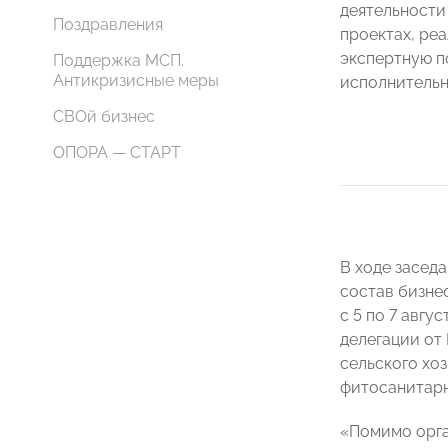
деятельности
Поздравления
проектах, ре
экспертную п
Поддержка МСП.
Антикризисные меры
исполнительн
СВОй бизнес
ОПОРА — СТАРТ
В ходе засед
состав бизне
с 5 по 7 авгу
делегации от
сельского хо
фитосанитарн
«Помимо орга