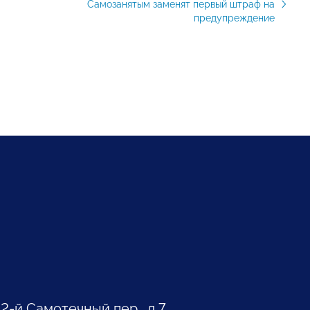
Самозанятым заменят первый штраф на
предупреждение
 2-й Самотечный пер., д.7.