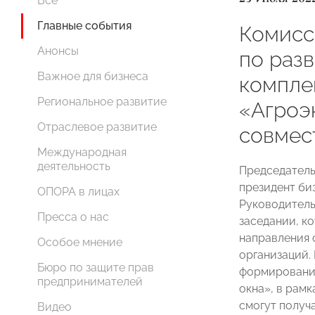
Все
Главные события
Комис
Анонсы
по раз
Важное для бизнеса
компле
Региональное развитие
«Агроэ
Отраслевое развитие
совмес
Международная
деятельность
Председател
президент би
ОПОРА в лицах
Руководител
Пресса о нас
заседании, к
направления 
Особое мнение
организаций.
Бюро по защите прав
формировании
предпринимателей
окна», в рам
смогут получ
Видео