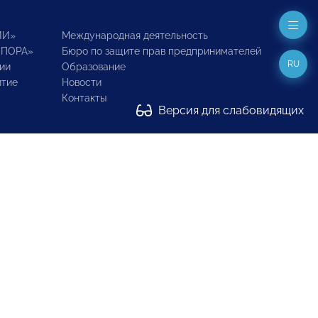
ИИ»
Международная деятельность
ОПОРА»
Бюро по защите прав предпринимателей
RU
ии
Образование
итие
Новости
Контакты
Версия для слабовидящих