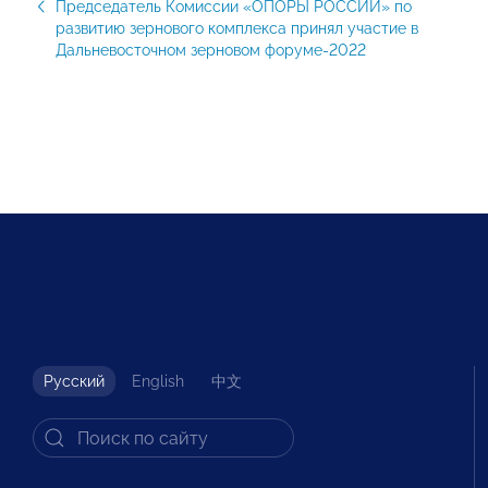
Председатель Комиссии «ОПОРЫ РОССИИ» по
развитию зернового комплекса принял участие в
Дальневосточном зерновом форуме-2022
Русский
English
中文