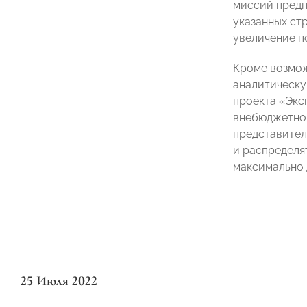
миссий предп
указанных ст
увеличение п
Кроме возмож
аналитическу
проекта «Экс
внебюджетной
представител
и распределят
максимально 
25 Июля 2022