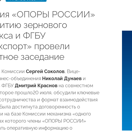
сия «ОПОРЫ РОССИИ»
витию зернового
кса и ФГБУ
кспорт» провели
тное заседание
ь Комиссии
Сергей Соколов
, Вице-
знес-объединения
Николай Дунаев
и
ь ФГБУ
Дмитрий Краснов
на совместном
оторое прошло20 июля, обсудили ключевые
сотрудничества и формат взаимодействия
 Была достигнута договоренность о
 на базе Комиссии механизма «одного
ках которого члены «ОПОРЫ РОССИИ»
ать оперативную информацию о