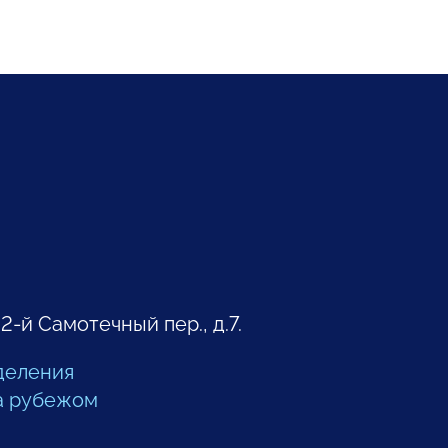
 2-й Самотечный пер., д.7.
деления
а рубежом