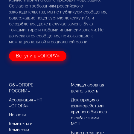
Комментарии на сайте проходят модерацию.
Согласно требованиям российского
законодательства, мы не публикуем сообщения,
содержащие нецензурную лексику и/или
оскорбления, даже в случае замены букв
точками, тире и любыми иными символами. Не
допускаются сообщения, призывающие к
межнациональной и социальной розни.
Вступи в «ОПОРУ»
Об «ОПОРЕ
Международная
РОССИИ»
деятельность
Ассоциация «НП
Декларация о
«ОПОРА»
взаимодействии
крупного бизнеса
Новости
с субъектами
Комитеты и
МСП
Комиссии
Бюро по защите