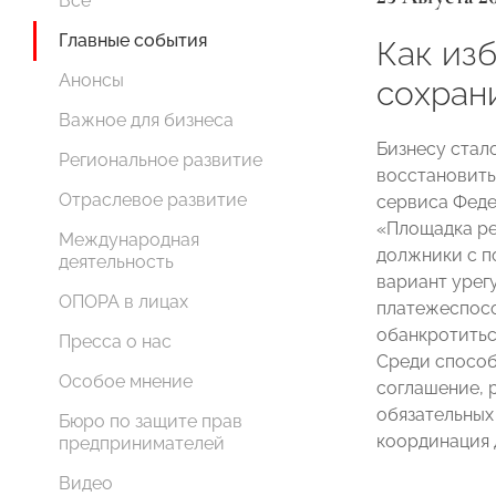
Все
Главные события
Как из
Анонсы
сохран
Важное для бизнеса
Бизнесу стал
Региональное развитие
восстановить
Отраслевое развитие
сервиса Феде
«Площадка ре
Международная
должники с п
деятельность
вариант урег
ОПОРА в лицах
платежеспосо
обанкротитьс
Пресса о нас
Среди способ
Особое мнение
соглашение, 
обязательных
Бюро по защите прав
координация 
предпринимателей
Видео