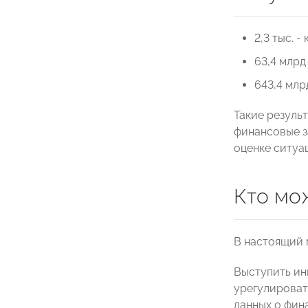
2,3 тыс. 
63,4 млрд
643,4 млр
Такие резуль
финансовые з
оценке ситуа
Кто мо
В настоящий 
Выступить ин
урегулироват
данных о фин