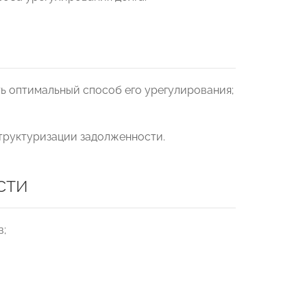
ь оптимальный способ его урегулирования;
структуризации задолженности.
сти
в;