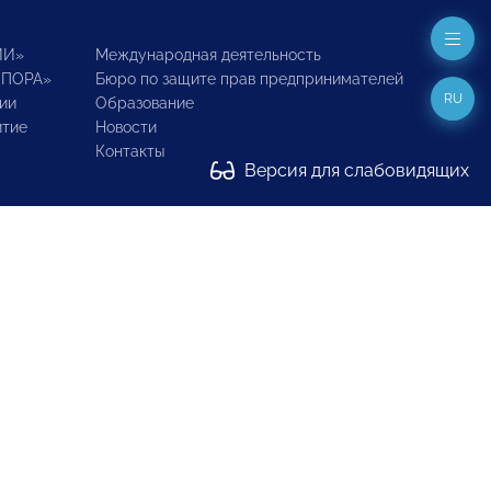
ИИ»
Международная деятельность
ОПОРА»
Бюро по защите прав предпринимателей
RU
ии
Образование
итие
Новости
Контакты
Версия для слабовидящих