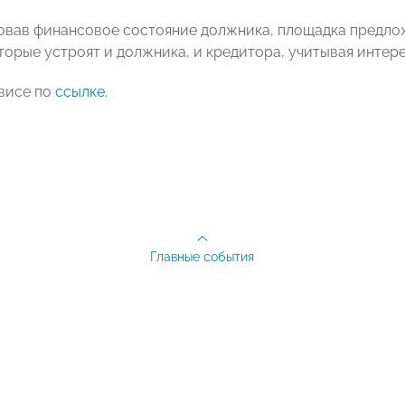
овав финансовое состояние должника, площадка предл
торые устроят и должника, и кредитора, учитывая интер
висе по
ссылке
.
Главные события