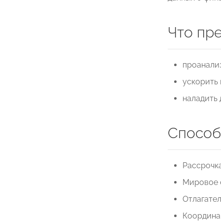
Что пр
проанали
ускорить 
наладить 
Способ
Рассрочка
Мировое 
Отлагател
Координац