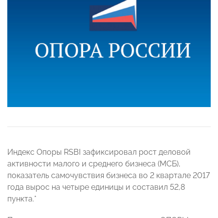
Индекс Опоры RSBI зафиксировал рост деловой
активности малого и среднего бизнеса (МСБ),
показатель самочувствия бизнеса во 2 квартале 2017
года вырос на четыре единицы и составил 52,8
пункта.*