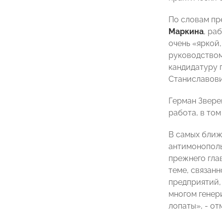
По словам п
Маркина
, ра
очень «яркой
руководство
кандидатуру 
Станиславови
Герман Звере
работа, в то
В самых ближ
антимонополь
прежнего гл
теме, связан
предприятий,
многом генер
лопаты», - от