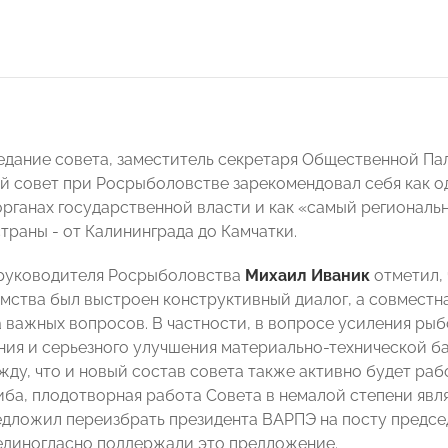
едание совета, заместитель секретаря Общественной П
 совет при Росрыболовстве зарекомендовал себя как о
органах государственной власти и как «самый региональн
траны - от Калининграда до Камчатки.
 руководителя Росрыболовства
Михаил Иваник
отметил,
омства был выстроен конструктивный диалог, а совместн
 важных вопросов. В частности, в вопросе усиления ры
ия и серьезного улучшения материально-технической б
жду, что и новый состав совета также активно будет раб
иба, плодотворная работа Совета в немалой степени явл
едложил переизбрать президента ВАРПЭ на посту предсе
единогласно поддержали это предложение.