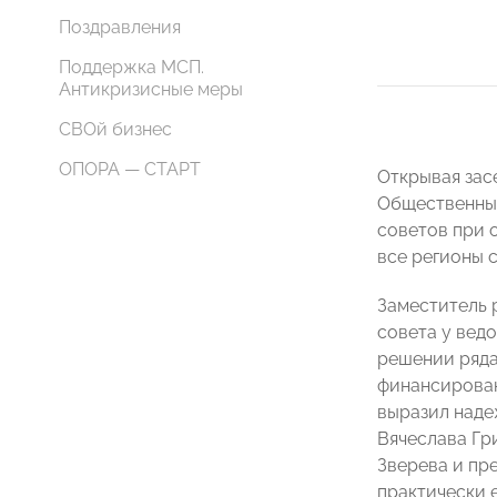
Поздравления
Поддержка МСП.
Антикризисные меры
СВОй бизнес
ОПОРА — СТАРТ
Открывая зас
Общественный
советов при 
все регионы с
Заместитель
совета у вед
решении ряда
финансирован
выразил наде
Вячеслава Гр
Зверева и пр
практически 