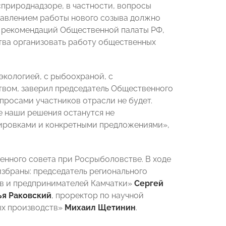
природнадзоре, в частности, вопросы
равлением работы нового созыва должно
м рекомендаций Общественной палаты РФ,
тва организовать работу общественных
экологией, с рыбоохраной, с
вом, заверил председатель Общественного
просами участников отрасли не будет.
е наши решения останутся не
лировками и конкретными предложениями»,
енного совета при Росрыболовстве. В ходе
избраны: председатель регионального
в и предпринимателей Камчатки»
Сергей
ья Раковский
, проректор по научной
ых производств»
Михаил Щетинин
.