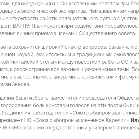
темы для обсуждения и с Общественным советом при Рос
оцедуры экологической экспертизы. Немаловажным нап
ние открытости работы совещательного органа с учето
идент ВАРПЭ. Планируется при содействии Росрыболовс
едения личных приемов членами Общественного совета.
овета сохранится широкий спектр вопросов, связанных с 
енной наукой, любительским и традиционным рыболовст
акой «китайской стены» между повесткой работы ОС и за
ать к рассмотрению все важные и резонансные темы. Вс
ми, а выверенными, с цифрами, с юридическими форму
рман Зверев.
едании были избраны заместители председателя Обществ
 голосования большинством голосов на эти посты были 
 объединения работодателей «Союз рыбопромышленнико
 президент НО «Союз рыбопромышленников Карелии»
Ил
 ВО «Московский государственный университет пищев