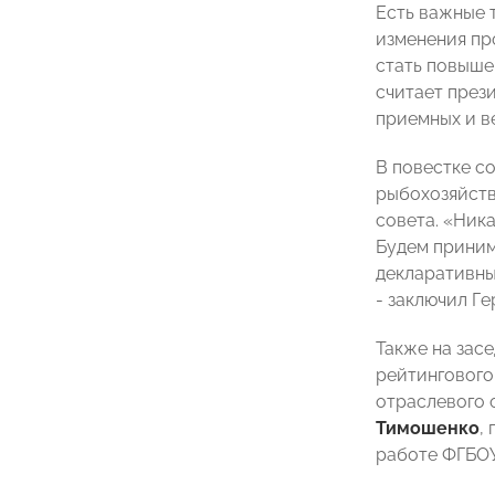
Есть важные 
изменения пр
стать повыше
считает през
приемных и в
В повестке с
рыбохозяйств
совета. «Ник
Будем приним
декларативны
- заключил Ге
Также на зас
рейтингового
отраслевого
Тимошенко
,
работе ФГБОУ