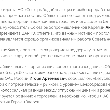
резидента НО «Союз рыбодобывающих и рыбоперерабат
бота прежнего состава Общественного совета под руков
, плодотворной и важной для отрасли», и она должна бы
м. Руководитель Союза рыбопромышленников Карелии
А
президента ВАРПЭ, отметив, что важным мотивом прогол
ча является хорошо организованная им работа Совета не 
в поблагодарил коллег за доверие и поддержку, отметив
м числе, с другими общественными советами при органах 
айших планах – организация совместного заседания с 
ной службе, с которым ранее не удавалось наладить диа
авы ФАС России
Игоря Артемьева
», сообщил он. «Безусл
ной с потребительским рынком, с уровнем ценообразов
 колоссальная разница между отпускными ценами и роз
ируется розничной торговлей, и необходимо, чтобы ФАС 
метил Герман Зверев.