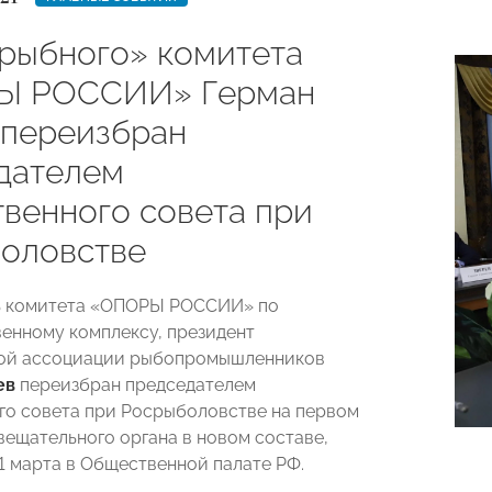
«рыбного» комитета
Ы РОССИИ» Герман
 переизбран
дателем
венного совета при
оловстве
ь комитета «ОПОРЫ РОССИИ» по
енному комплексу, президент
ой ассоциации рыбопромышленников
ев
переизбран председателем
о совета при Росрыболовстве на первом
вещательного органа в новом составе,
 марта в Общественной палате РФ.