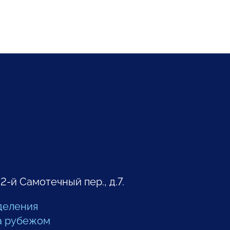
 2-й Самотечный пер., д.7.
деления
а рубежом