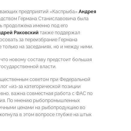
ывающих предприятий «Каспрыба»
Андрея
одством Германа Станиславовича была
ть продолжена именно под его
ндрей Раковский
также поддержал
осовать за переизбрание Германа
только на заседаниях, но и между ними.
, что новому составу предстоит большая
государственной власти.
Общественным советом при Федеральной
лог «из-за категорической позиции
овно, важна совместная работа с ФАС по
ания. По мнению рыбопромышленных
ничными ценами на рыбопродукцию во
копнула в этом вопросе глубже на штык