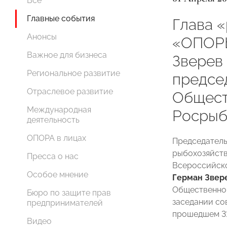
Все
Главные события
Глава 
Анонсы
«ОПОР
Важное для бизнеса
Зверев
Региональное развитие
предсе
Отраслевое развитие
Общест
Международная
Росрыб
деятельность
ОПОРА в лицах
Председател
рыбохозяйств
Пресса о нас
Всероссийск
Особое мнение
Герман Звер
Общественног
Бюро по защите прав
заседании со
предпринимателей
прошедшем 31
Видео