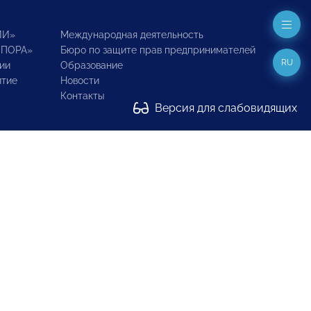
ИИ»
Международная деятельность
ОПОРА»
Бюро по защите прав предпринимателей
RU
ии
Образование
итие
Новости
Контакты
Версия для слабовидящих