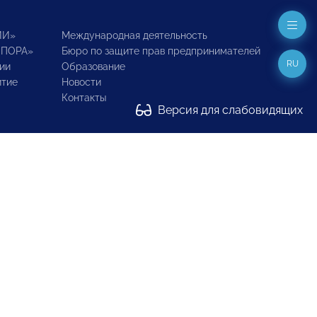
ИИ»
Международная деятельность
ОПОРА»
Бюро по защите прав предпринимателей
RU
ии
Образование
итие
Новости
Контакты
Версия для слабовидящих