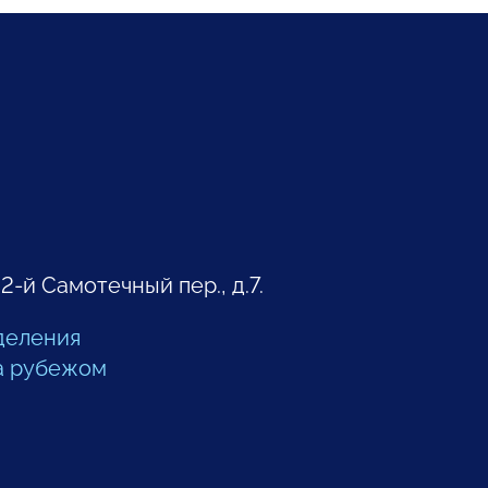
 2-й Самотечный пер., д.7.
деления
а рубежом