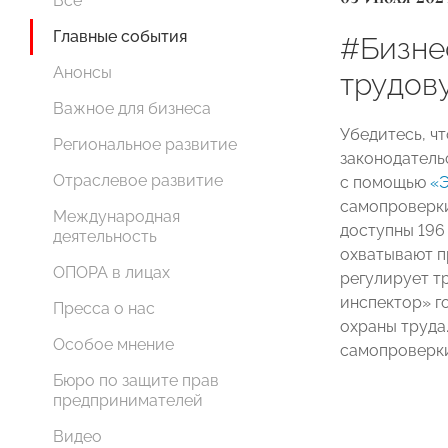
Все
Главные события
#Бизне
Анонсы
трудов
Важное для бизнеса
Убедитесь, ч
Региональное развитие
законодатель
Отраслевое развитие
с помощью
«Э
самопроверки
Международная
доступны 196
деятельность
охватывают п
ОПОРА в лицах
регулирует т
инспектор» г
Пресса о нас
охраны труда.
Особое мнение
самопроверки
Бюро по защите прав
предпринимателей
Видео