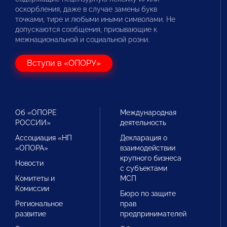
оскорбления, даже в случае замены букв
точками, тире и любыми иными символами. Не
допускаются сообщения, призывающие к
межнациональной и социальной розни.
Вступи в «ОПОРУ»
Об «ОПОРЕ
Международная
РОССИИ»
деятельность
Ассоциация «НП
Декларация о
«ОПОРА»
взаимодействии
крупного бизнеса
Новости
с субъектами
Комитеты и
МСП
Комиссии
Бюро по защите
Региональное
прав
развитие
предпринимателей