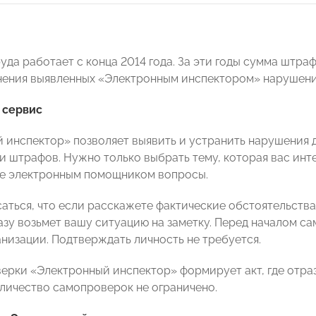
уда работает с конца 2014 года. За эти годы сумма штра
нения выявленных «Электронным инспектором» нарушений
 сервис
 инспектор» позволяет выявить и устранить нарушения д
и штрафов. Нужно только выбрать тему, которая вас инт
е электронным помощником вопросы.
саться, что если расскажете фактические обстоятельства
азу возьмет вашу ситуацию на заметку. Перед началом с
анизации. Подтверждать личность не требуется.
верки «Электронный инспектор» формирует акт, где отраз
оличество самопроверок не ограничено.