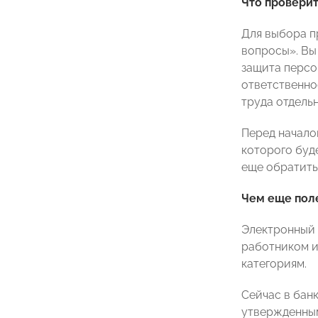
Что провери
Для выбора п
вопросы». Вы
защита персон
ответственно
труда отдель
Перед начало
которого буд
еще обратить
Чем еще пол
Электронный 
работником и
категориям.
Сейчас в бан
утвержденным