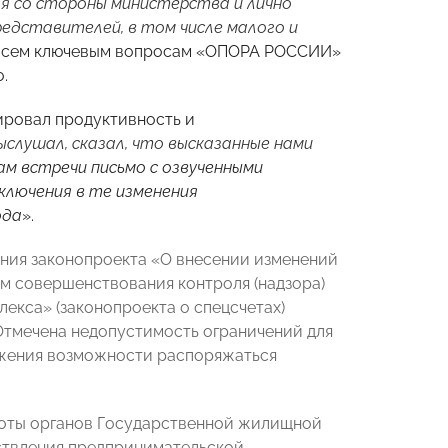
ая со стороны министерства и лично
едставителей, в том числе малого и
о всем ключевым вопросам «ОПОРА РОССИИ»
.
ировал продуктивность и
слушал, сказал, что высказанные нами
ам встречи письмо с озвученными
ключения в те изменения
ода
».
рения законопроекта «О внесении изменений
м совершенствования контроля (надзора)
екса» (законопроекта о спецсчетах)
тмечена недопустимость ограничений для
жения возможности распоряжаться
аботы органов Государственной жилищной
ествления предпринимательской