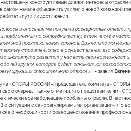
-настоящему конструктивный диалог, интересы отрасли с
в самом начале объединить усилия с новой командой ми
работать пути их достижения.
 вопросы и опасения мы получили развернутые ответы 
ли предложения по сотрудничеству, в том числе в част
тельной практики новых законов. Важно, что мы можем
терству строительства в осуществлении его содержат
о института развития у нас есть свои возможности в
абочей группы, которая будет заниматься разработкой
 регулирующих строительную отрасль
», - заявил
Евген
иума «ОПОРЫ РОССИИ», председатель комитета «ОПОРЫ
 в свою очередь, также отметил, что представителям «
актически все наболевшие проблемы отрасли. В частнос
З о ситуации с саморегулируемыми организациями, о в
также о необходимости совершенствования профессиона