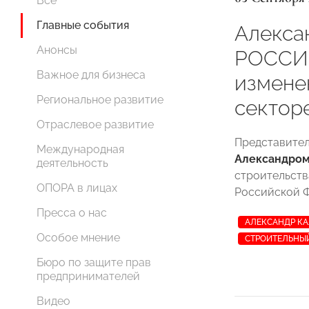
Все
Главные события
Алекса
Анонсы
РОССИИ
Важное для бизнеса
измене
Региональное развитие
сектор
Отраслевое развитие
Представите
Международная
Александро
деятельность
строительств
ОПОРА в лицах
Российской 
Пресса о нас
АЛЕКСАНДР К
Особое мнение
СТРОИТЕЛЬНЫ
Бюро по защите прав
предпринимателей
Видео