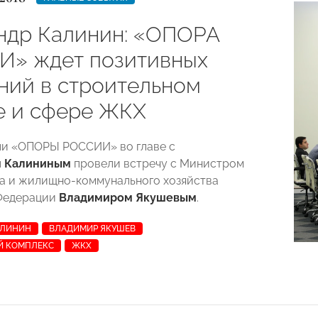
ндр Калинин: «ОПОРА
» ждет позитивных
ний в строительном
е и сфере ЖКХ
ли «ОПОРЫ РОССИИ» во главе с
м Калининым
провели встречу с Министром
а и жилищно-коммунального хозяйства
Федерации
Владимиром Якушевым
.
АЛИНИН
ВЛАДИМИР ЯКУШЕВ
Й КОМПЛЕКС
ЖКХ