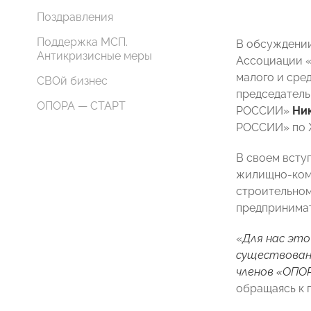
Поздравления
Поддержка МСП.
В обсуждении
Антикризисные меры
Ассоциации «
малого и сре
СВОй бизнес
председател
ОПОРА — СТАРТ
РОССИИ»
Ни
РОССИИ» по
В своем всту
жилищно-ком
строительном
предпринимат
«
Для нас это
существовани
членов «ОПО
обращаясь к 