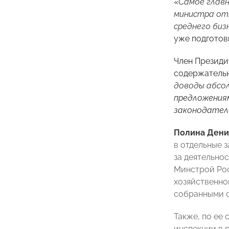
«
Самое главн
министра отк
среднего биз
уже подготов
Член Презид
содержательн
доводы абсол
предложениям
законодател
Полина Дени
в отдельные 
за деятельно
Минстрой Рос
хозяйственно
собранными с
Также, по ее
инспекции в 