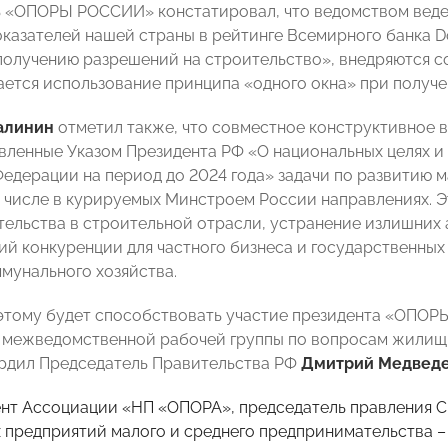
 «ОПОРЫ РОССИИ» констатировал, что ведомством веде
казателей нашей страны в рейтинге Всемирного банка Do
получению разрешений на строительство», внедряются 
ется использование принципа «одного окна» при получе
алинин
отметил также, что совместное конструктивное 
вленные Указом Президента РФ «О национальных целях и 
едерации на период до 2024 года» задачи по развитию м
м числе в курируемых Минстроем России направлениях. 
ельства в строительной отрасли, устранение излишних
ий конкуренции для частного бизнеса и государственных
унального хозяйства.
 этому будет способствовать участие президента «ОПО
 межведомственной рабочей группы по вопросам жилищн
рдил Председатель Правительства РФ
Дмитрий Медвед
нт Ассоциации «НП «ОПОРА», председатель правления 
 предприятий малого и среднего предпринимательства 