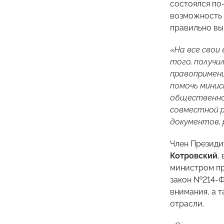
состоялся по
возможность 
правильно вы
«
На все свои
того, получи
правопримени
помочь минис
общественног
совместной р
документов,
Член Презид
Котровский
,
министром пр
закон №214-Ф
внимания, а 
отрасли.