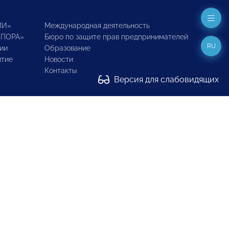
ИИ»
Международная деятельность
ОПОРА»
Бюро по защите прав предпринимателей
RU
ии
Образование
итие
Новости
Контакты
Версия для слабовидящих