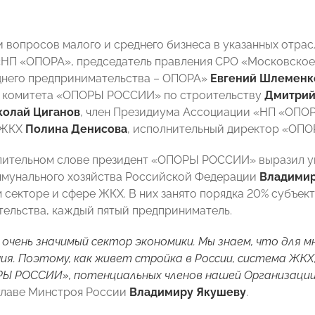
 вопросов малого и среднего бизнеса в указанных отрас
НП «ОПОРА», председатель правления СРО «Московское
днего предпринимательства – ОПОРА»
Евгений Шлеменк
ь комитета «ОПОРЫ РОССИИ» по строительству
Дмитрий
колай Циганов
, член Президиума Ассоциации «НП «ОПО
 ЖКХ
Полина Денисова
, исполнительный директор «О
пительном слове президент «ОПОРЫ РОССИИ» выразил ув
мунального хозяйства Российской Федерации
Владимир
 секторе и сфере ЖКХ. В них занято порядка 20% субъект
ельства, каждый пятый предприниматель.
 очень значимый сектор экономики. Мы знаем, что для 
я. Поэтому, как живет стройка в России, система ЖК
РЫ РОССИИ», потенциальных членов нашей Организаци
главе Минстроя России
Владимиру Якушеву
.