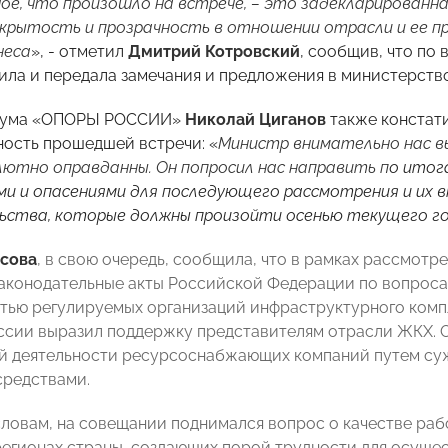
ое, что произошло на встрече, – это задекларированн
рытость и прозрачность в отношении отрасли и ее пр
неса
», - отметил
Дмитрий Котровский
, сообщив, что п
ила и передала замечания и предложения в министерство
иума «ОПОРЫ РОССИИ»
Николай Циганов
также констат
ость прошедшей встречи: «
Министр внимательно нас вы
ютно оправданны. Он попросил нас направить п
о итог
и и опасениями для последующего рассмотрения и их в
ьства, которые должны произойти осенью текущего г
сова
, в свою очередь, сообщила, что в рамках рассмот
законодательные акты Российской Федерации по вопроса
стью регулируемых организаций инфраструктурного компл
сии выразил поддержку представителям отрасли ЖКХ. О
й деятельности ресурсоснабжающих компаний путем су
редствами.
 словам, на совещании поднимался вопрос о качестве р
регионах страны, создающих порой трудности для осущ