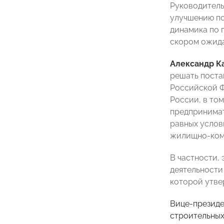
Руководитель
улучшению по
динамика по 
скором ожида
Александр К
решать поста
Российской Ф
России, в то
предпринимат
равных услов
жилищно-комм
В частности,
деятельности
которой утве
Вице-президе
строительных