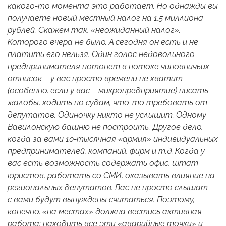
какого-то момента это работает. Но однажды вы
получаете новый местный налог на 1,5 миллиона
рублей. Скажем так, «неожиданный налог».
Которого вчера не было. А сегодня он есть и не
платить его нельзя. Один голос недовольного
предпринимателя потонет в потоке чиновничьих
отписок – у вас просто времени не хватит
(особенно, если у вас – микропредприятие) писать
жалобы, ходить по судам, что-то требовать от
депутатов. Одиночку никто не услышит. Одному
Вавилонскую башню не построить. Другое дело,
когда за вами 10-тысячная «армия» индивидуальных
предпринимателей, компаний, фирм и т.д. Когда у
вас есть возможность содержать офис, штат
юристов, работать со СМИ, оказывать влияние на
региональных депутатов. Вас не просто слышат –
с вами будут вынуждены считаться. Поэтому,
конечно, «на местах» должна вестись активная
работа: находить все эти «аварийные точки» и