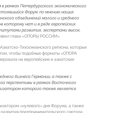
а
в рамках Петербургского экономического
остоявшийся Форум, по мнению наших
янского объединений малого и среднего
ов которому нет и в ряде европейских
ститутами развития, экспертами высок,
заявил глава «ОПОРЫ РОССИИ».
 Азиатско-Тихоокеанского региона, которые
в том, чтобы подобные форматы «ОПОРА
лировала на европейские и азиатские
днего бизнеса Германии, а также с
ой перспективы в рамках Восточного
анизатором которого также является
затором «нулевого» дня Форума, а также
развития предпринимательского сектора.