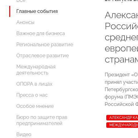
Все
Главные события
Алекса
Анонсы
Россий
Важное для бизнеса
средне
Региональное развитие
европе
Отраслевое развитие
страна
Международная
деятельность
Президент 
принял участ
ОПОРА в лицах
Петербургско
Пресса о нас
форума (ПМЭФ
Российской 
Особое мнение
Бюро по защите прав
АЛЕКСАНДР К
предпринимателей
МЕЖДУНАРОДН
Видео