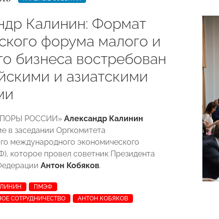
ндр Калинин: Формат
ского форума малого и
го бизнеса востребован
йскими и азиатскими
ми
«ОПОРЫ РОССИИ»
Александр Калинин
ие в заседании Оргкомитета
го международного экономического
), которое провел советник Президента
Федерации
Антон Кобяков
.
АЛИНИН
ПМЭФ
ОЕ СОТРУДНИЧЕСТВО
АНТОН КОБЯКОВ