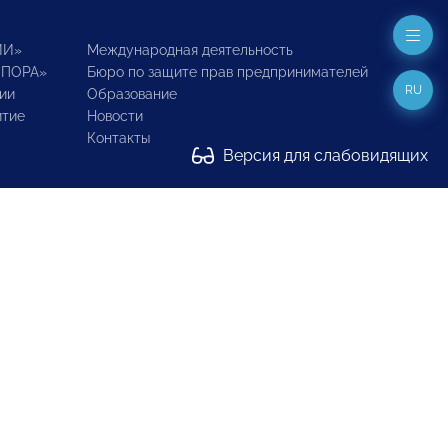
ИИ»
Международная деятельность
ОПОРА»
Бюро по защите прав предпринимателей
RU
ии
Образование
итие
Новости
Контакты
Версия для слабовидящих