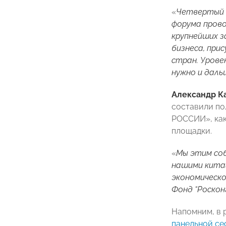
«
Четвертый 
форума прово
крупнейших з
бизнеса, при
стран. Урове
нужно и дал
Александр К
составили по
РОССИИ», как
площадки.
«
Мы этим соб
нашими китай
экономическо
Фонд “Роскон
Напомним, в 
панельной се