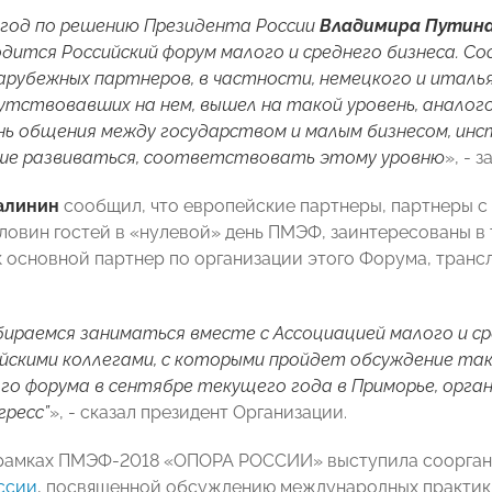
год по решению Президента России
Владимира Путин
дится Российский форум малого и среднего бизнеса. С
арубежных партнеров, в частности, немецкого и италь
сутствовавших на нем, вышел на такой уровень, аналог
нь общения между государством и малым бизнесом, ин
ьше развиваться, соответствовать этому уровню
», - 
алинин
сообщил, что европейские партнеры, партнеры с
ловин гостей в «нулевой» день ПМЭФ, заинтересованы 
 основной партнер по организации этого Форума, транс
ираемся заниматься вместе с Ассоциацией малого и сре
скими коллегами, с которыми пройдет обсуждение так
го форума в сентябре текущего года в Приморье, орг
гресс”
», - сказал президент Организации.
рамках ПМЭФ-2018 «ОПОРА РОССИИ» выступила сооргани
ссии
, посвященной обсуждению международных практик 