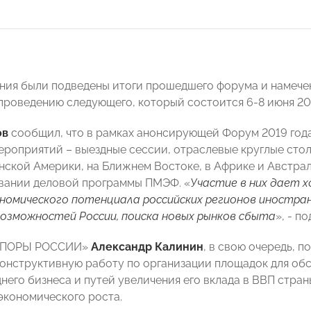
ания были подведены итоги прошедшего форума и намече
 проведению следующего, который состоится 6-8 июня 201
ов
сообщил, что в рамках анонсирующей Форум 2019 год
ероприятий – выездные сессии, отраслевые круглые столы
нской Америки, на Ближнем Востоке, в Африке и Австрал
вании деловой программы ПМЭФ. «
Участие в них дает 
ономического потенциала российских регионов иностр
озможностей России, поиска новых рынков сбыта
», - п
«ОПОРЫ РОССИИ»
Александр Калинин
, в свою очередь, 
онструктивную работу по организации площадок для об
днего бизнеса и путей увеличения его вклада в ВВП стра
экономического роста.