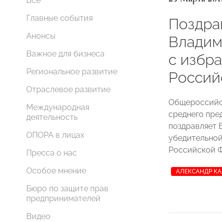
Все
Главные события
Поздра
Анонсы
Владим
Важное для бизнеса
с избр
Региональное развитие
Россий
Отраслевое развитие
Общероссийск
Международная
среднего пр
деятельность
поздравляет 
ОПОРА в лицах
убедительной
Российской Ф
Пресса о нас
Особое мнение
АЛЕКСАНДР К
Бюро по защите прав
предпринимателей
Видео