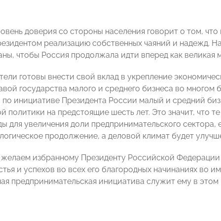
овень доверия со стороны населения говорит о том, что
езидентом реализацию собственных чаяний и надежд. На
аны, чтобы Россия продолжала идти вперед как великая 
ели готовы внести свой вклад в укрепление экономичес
авой государства малого и среднего бизнеса во многом 
о по инициативе Президента России малый и средний биз
й политики на предстоящие шесть лет. Это значит, что т
ды для увеличения доли предпринимательского сектора, е
 логическое продолжение, а деловой климат будет улучш
 желаем избранному Президенту Российской Федераци
стья и успехов во всех его благородных начинаниях во и
ая предпринимательская инициатива служит ему в этом