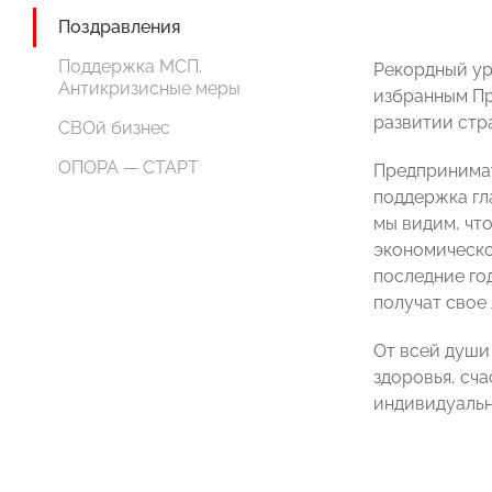
Поздравления
Поддержка МСП.
Рекордный ур
Антикризисные меры
избранным Пр
развитии стр
СВОй бизнес
ОПОРА — СТАРТ
Предпринимат
поддержка гл
мы видим, чт
экономическо
последние го
получат свое
От всей души
здоровья, сча
индивидуальн