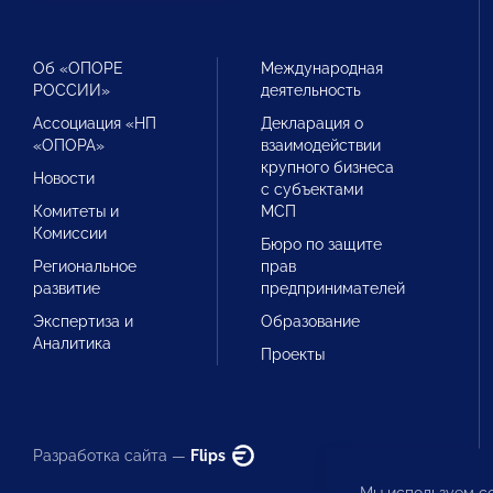
Об «ОПОРЕ
Международная
РОССИИ»
деятельность
Ассоциация «НП
Декларация о
«ОПОРА»
взаимодействии
крупного бизнеса
Новости
с субъектами
Комитеты и
МСП
Комиссии
Бюро по защите
Региональное
прав
развитие
предпринимателей
Экспертиза и
Образование
Аналитика
Проекты
Разработка сайта —
Flips
Мы используем co