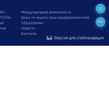
ИИ»
Международная деятельность
ОПОРА»
Бюро по защите прав предпринимателей
RU
ии
Образование
итие
Новости
Контакты
Версия для слабовидящих