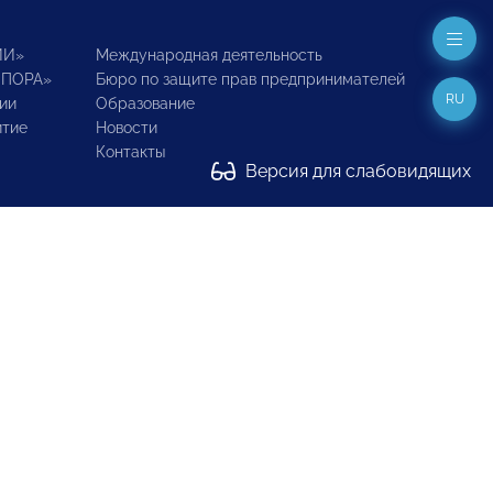
ИИ»
Международная деятельность
ОПОРА»
Бюро по защите прав предпринимателей
RU
ии
Образование
итие
Новости
Контакты
Версия для слабовидящих