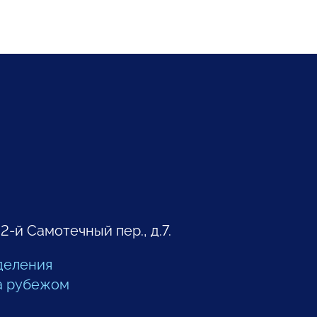
 2-й Самотечный пер., д.7.
деления
а рубежом