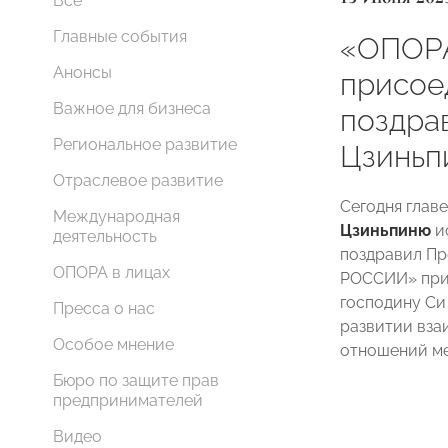
Все
Главные события
«ОПОР
Анонсы
присое
Важное для бизнеса
поздра
Региональное развитие
Цзиньп
Отраслевое развитие
Сегодня глав
Международная
Цзиньпиню
и
деятельность
поздравил П
ОПОРА в лицах
РОССИИ» при
господину Си 
Пресса о нас
развитии вза
Особое мнение
отношений м
Бюро по защите прав
предпринимателей
Видео