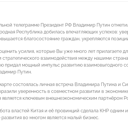
льной телеграмме Президент РФ Владимир Путин отметил
родная Республика добилась впечатляющих успехов: ув
овышается благосостояние граждан, укрепляются позици
оценить усилия, которые Вы уже много лет прилагаете 
и стратегического взаимодействия между нашими стран
ию придал мощный импульс развитию взаимовыгодного со
адимир Путин.
марте состоялась личная встреча Владимира Путина и Си
ыразили уверенность в совместном развитии в экономике,
я является ключевым внешнеэкономическим партнёром Ро
бота властей Китая и её провинций сделала КНР одним и
 развития во многом является малый бизнес.