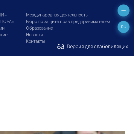
ИИ»
Международная деятельность
ОПОРА»
Бюро по защите прав предпринимателей
RU
ии
Образование
итие
Новости
Контакты
Версия для слабовидящих