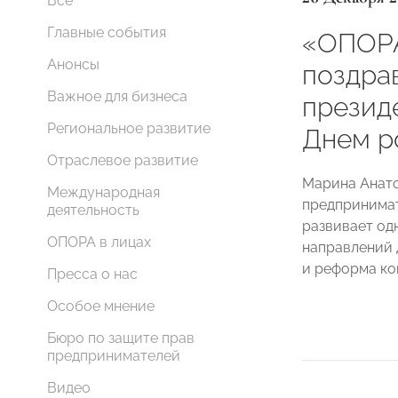
Все
Главные события
«ОПОР
Анонсы
поздра
Важное для бизнеса
презид
Региональное развитие
Днем р
Отраслевое развитие
Марина Анато
Международная
предпринима
деятельность
развивает од
ОПОРА в лицах
направлений 
и реформа ко
Пресса о нас
Особое мнение
Бюро по защите прав
предпринимателей
Видео