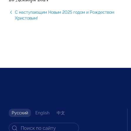
С наступающим Новым 2025 годом и Рождеством
Христовым!
Русский
English
中文