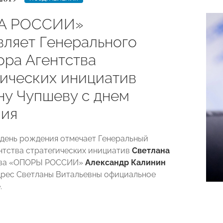
А РОССИИ»
вляет Генерального
ора Агентства
гических инициатив
ну Чупшеву с днем
ия
 день рождения отмечает Генеральный
нтства стратегических инициатив
Светлана
лава «ОПОРЫ РОССИИ»
Александр Калинин
дрес Светланы Витальевны официальное
.