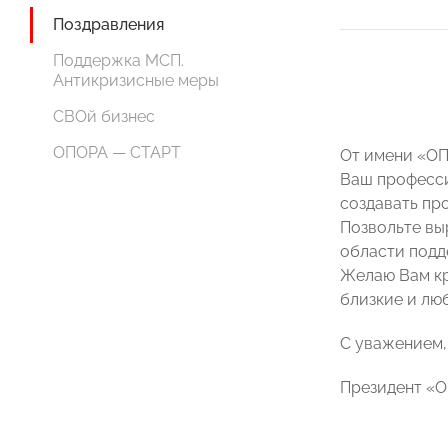
Поздравления
Поддержка МСП.
Антикризисные меры
СВОй бизнес
ОПОРА — СТАРТ
От имени «ОП
Ваш професси
создавать пр
Позвольте вы
области подд
Желаю Вам кре
близкие и лю
С уважением,
Президент «