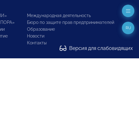
ИИ»
Международная деятельность
ОПОРА»
Бюро по защите прав предпринимателей
RU
ии
Образование
итие
Новости
Контакты
Версия для слабовидящих