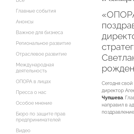
Все
Главные события
«ОПОР
Анонсы
поздра
Важное для бизнеса
директ
Региональное развитие
страте
Отраслевое развитие
Светла
Международная
рожден
деятельность
ОПОРА в лицах
Сегодня свой
директор Аге
Пресса о нас
Чупшева
. Г
Особое мнение
направил в а
поздравление
Бюро по защите прав
предпринимателей
Видео