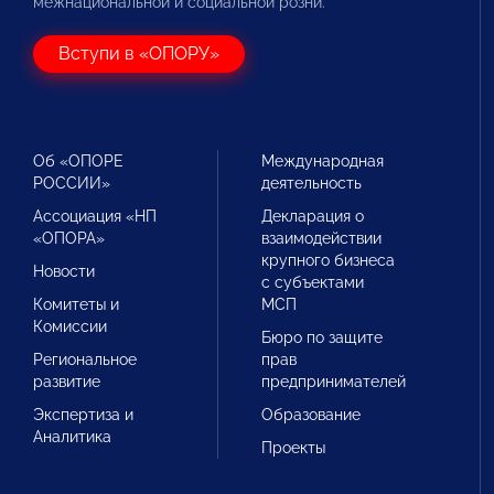
межнациональной и социальной розни.
Вступи в «ОПОРУ»
Об «ОПОРЕ
Международная
РОССИИ»
деятельность
Ассоциация «НП
Декларация о
«ОПОРА»
взаимодействии
крупного бизнеса
Новости
с субъектами
Комитеты и
МСП
Комиссии
Бюро по защите
Региональное
прав
развитие
предпринимателей
Экспертиза и
Образование
Аналитика
Проекты