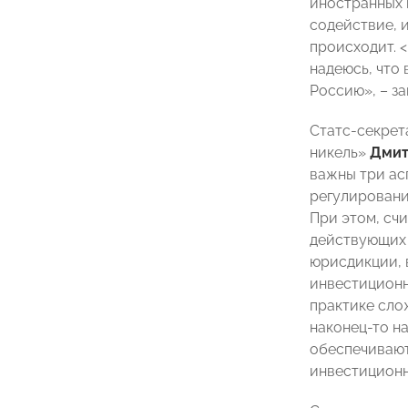
иностранных 
содействие, и
происходит. 
надеюсь, что 
Россию», – за
Статс-секрет
никель»
Дмит
важны три ас
регулировани
При этом, сч
действующих 
юрисдикции, 
инвестиционн
практике сло
наконец-то н
обеспечивают
инвестиционн