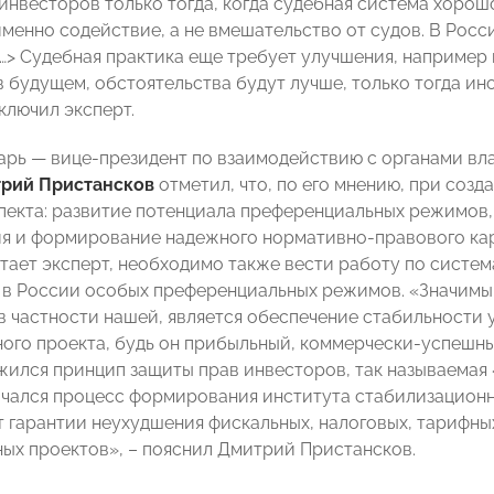
инвесторов только тогда, когда судебная система хоро
менно содействие, а не вмешательство от судов. В Росси
<…> Судебная практика еще требует улучшения, например
в будущем, обстоятельства будут лучше, только тогда и
ключил эксперт.
арь — вице-президент по взаимодействию с органами в
рий Пристансков
отметил, что, по его мнению, при со
пекта: развитие потенциала преференциальных режимов,
я и формирование надежного нормативно-правового кар
итает эксперт, необходимо также вести работу по систе
в России особых преференциальных режимов. «Значимы
в частности нашей, является обеспечение стабильности
ого проекта, будь он прибыльный, коммерчески-успешны
жился принцип защиты прав инвесторов, так называемая 
ачался процесс формирования института стабилизационн
 гарантии неухудшения фискальных, налоговых, тарифны
ых проектов», – пояснил Дмитрий Пристансков.