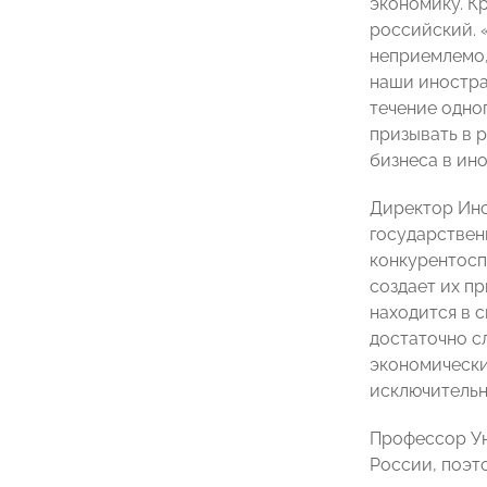
экономику. К
российский. 
неприемлемо,
наши иностра
течение одно
призывать в 
бизнеса в ин
Директор Инс
государствен
конкурентосп
создает их пр
находится в 
достаточно с
экономически
исключительн
Профессор У
России, поэт