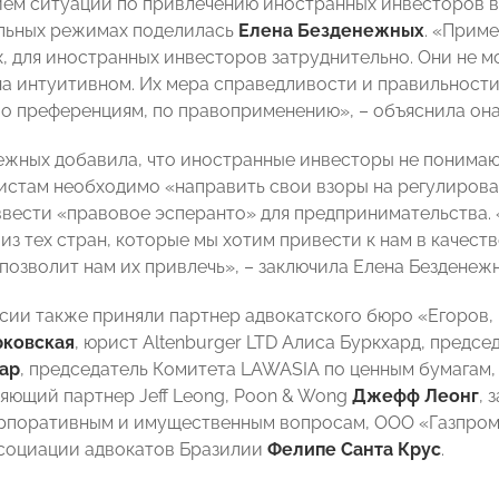
ем ситуации по привлечению иностранных инвесторов в
льных режимах поделилась
Елена Безденежных
. «Приме
, для иностранных инвесторов затруднительно. Они не мо
на интуитивном. Их мера справедливости и правильности 
о преференциям, по правоприменению», – объяснила она
ежных добавила, что иностранные инвесторы не понима
стам необходимо «направить свои взоры на регулирован
вести «правовое эсперанто» для предпринимательства.
 из тех стран, которые мы хотим привести к нам в качес
позволит нам их привлечь», – заключила Елена Безденеж
ссии также приняли партнер адвокатского бюро «‎Егоров,
рковская
, юрист Altenburger LTD Алиса Буркхард, предс
ар
, председатель Комитета LAWASIA по ценным бумагам
ляющий партнер Jeff Leong, Poon & Wong
Джефф Леонг
, 
рпоративным и имущественным вопросам, ООО «Газпро
социации адвокатов Бразилии
Фелипе Санта Крус
.