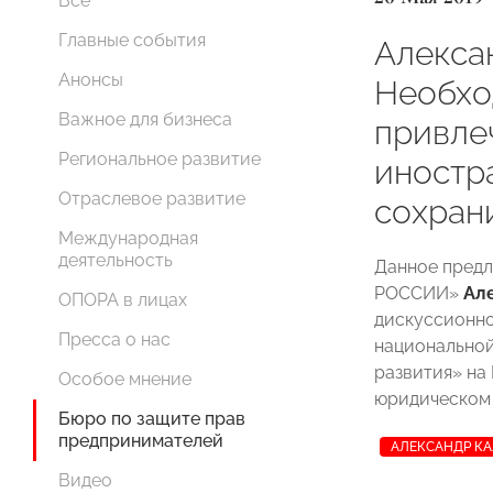
Все
Главные события
Алекса
Анонсы
Необхо
Важное для бизнеса
привле
Региональное развитие
иностр
Отраслевое развитие
сохран
Международная
деятельность
Данное пред
РОССИИ»
Ал
ОПОРА в лицах
дискуссионно
Пресса о нас
национальной
развития» на
Особое мнение
юридическом
Бюро по защите прав
предпринимателей
АЛЕКСАНДР К
Видео