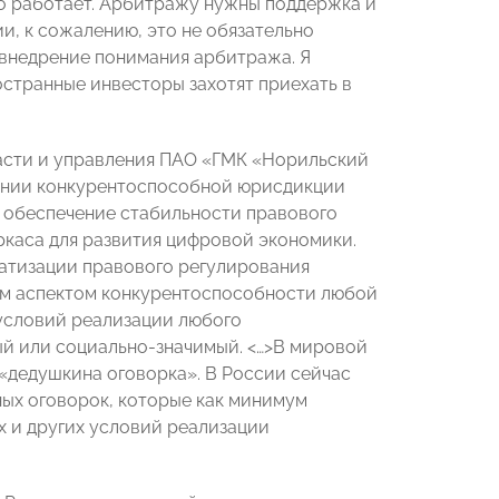
шо работает. Арбитражу нужны поддержка и
и, к сожалению, это не обязательно
 внедрение понимания арбитража. Я
ностранные инвесторы захотят приехать в
ласти и управления ПАО «ГМК «Норильский
здании конкурентоспособной юрисдикции
 обеспечение стабильности правового
каса для развития цифровой экономики.
матизации правового регулирования
м аспектом конкурентоспособности любой
 условий реализации любого
й или социально-значимый. <…>В мировой
«дедушкина оговорка». В России сейчас
ых оговорок, которые как минимум
х и других условий реализации