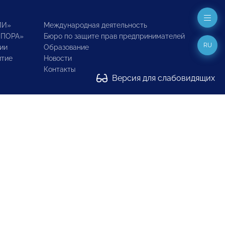
ИИ»
Международная деятельность
ОПОРА»
Бюро по защите прав предпринимателей
RU
ии
Образование
итие
Новости
Контакты
Версия для слабовидящих