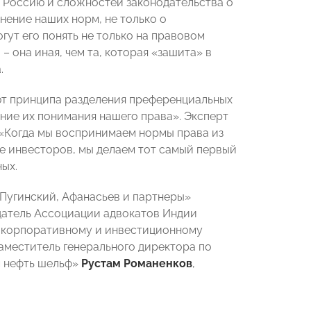
 Россию и сложностей законодательства о
нение наших норм, не только о
гут его понять не только на правовом
– она иная, чем та, которая «зашита» в
.
ют принципа разделения преференциальных
ие их понимания нашего права». Эксперт
 «Когда мы воспринимаем нормы права из
тве инвесторов, мы делаем тот самый первый
ных.
 Пугинский, Афанасьев и партнеры»
едатель Ассоциации адвокатов Индии
, корпоративному и инвестиционному
заместитель генерального директора по
м нефть шельф»
Рустам Романенков
,