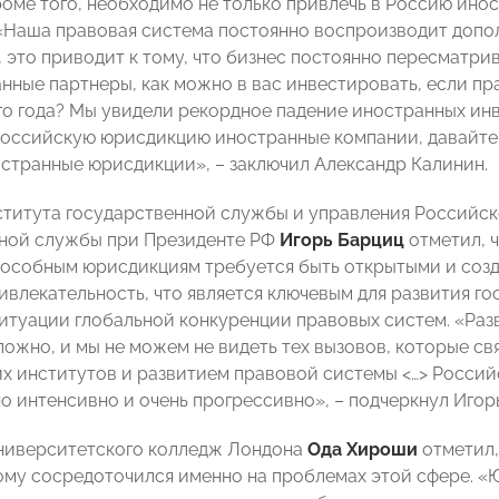
роме того, необходимо не только привлечь в Россию инос
«Наша правовая система постоянно воспроизводит допол
 это приводит к тому, что бизнес постоянно пересматрив
нные партнеры, как можно в вас инвестировать, если пра
го года? Мы увидели рекордное падение иностранных ин
российскую юрисдикцию иностранные компании, давайте
остранные юрисдикции», – заключил Александр Калинин.
титута государственной службы и управления Российск
ной службы при Президенте РФ
Игорь Барциц
отметил, 
особным юрисдикциям требуется быть открытыми и созд
ивлекательность, что является ключевым для развития го
ситуации глобальной конкуренции правовых систем. «Ра
ложно, и мы не можем не видеть тех вызовов, которые с
х институтов и развитием правовой системы <…> Россий
о интенсивно и очень прогрессивно», – подчеркнул Игор
ниверситетского колледж Лондона
Ода Хироши
отметил,
ому сосредоточился именно на проблемах этой сфере. «