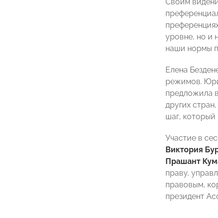
Своим видени
преференциа
преференциях
уровне, но и 
наши нормы п
Елена Безден
режимов. Юри
предложила в
других стран,
шаг, который 
Участие в се
Виктория Бу
Прашант Кум
праву, управ
правовым, ко
президент Ас