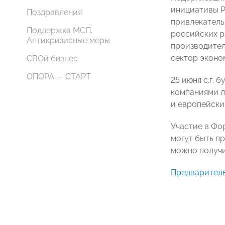
инициативы Р
Поздравления
привлекатель
Поддержка МСП.
российских р
Антикризисные меры
производител
сектор эконо
СВОй бизнес
ОПОРА — СТАРТ
25 июня с.г.
компаниями л
и европейски
Участие в Фор
могут быть п
можно получи
Предваритель