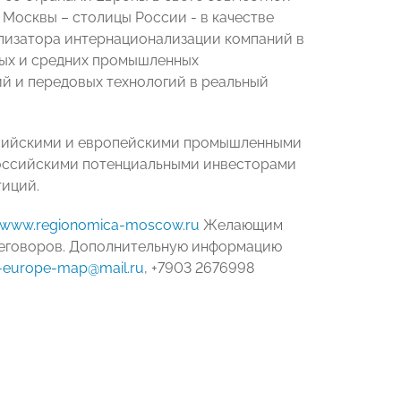
Москвы – столицы России - в качестве
ализатора интернационализации компаний в
лых и средних промышленных
й и передовых технологий в реальный
оссийскими и европейскими промышленными
российскими потенциальными инвесторами
тиций.
www.regionomica-moscow.ru
Желающим
ереговоров. Дополнительную информацию
a-europe-map@mail.ru
, +7903 2676998