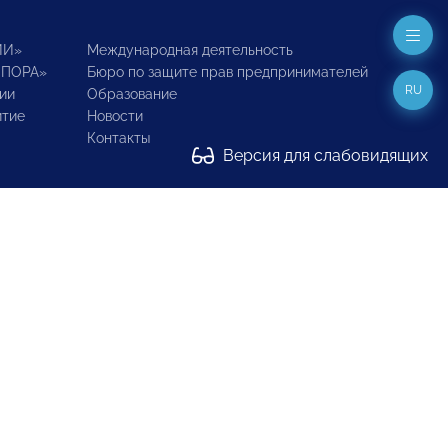
ИИ»
Международная деятельность
ОПОРА»
Бюро по защите прав предпринимателей
RU
ии
Образование
итие
Новости
Контакты
Версия для слабовидящих