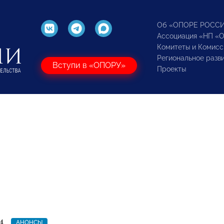
Об «ОПОРЕ РОСС
Ассоциация «НП «
Комитеты и Комисс
Региональное разв
Вступи в «ОПОРУ»
Проекты
4
АНОНСЫ