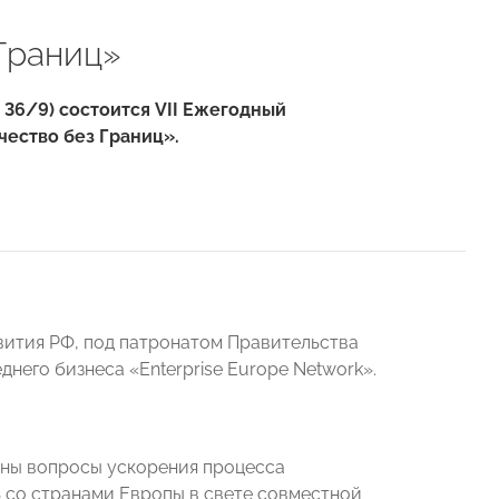
Границ»
т 36/9) состоится VII Ежегодный
ество без Границ».
ития РФ, под патронатом Правительства
него бизнеса «Enterprise Europe Network».
рены вопросы ускорения процесса
 со странами Европы в свете совместной