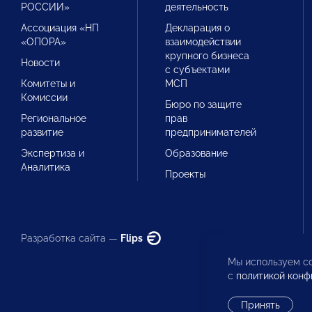
РОССИИ»
деятельность
Ассоциация «НП
Декларация о
«ОПОРА»
взаимодействии
крупного бизнеса
Новости
с субъектами
Комитеты и
МСП
Комиссии
Бюро по защите
Региональное
прав
развитие
предпринимателей
Экспертиза и
Образование
Аналитика
Проекты
Разработка сайта —
Flips
Мы используем co
с
политикой конф
Принять