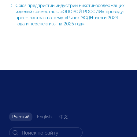
Союз предприятий индустрии никотиносодержащих
изделий совместно с «ОПОРОЙ РОССИИ» проведут
пресс-завтрак на тему «Рынок ЭСДН: итоги 2024
года и перспективы на 2025 год»
Русский
English
中文