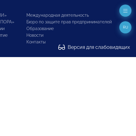
ИИ»
Международная деятельность
ОПОРА»
Бюро по защите прав предпринимателей
RU
ии
Образование
итие
Новости
Контакты
Версия для слабовидящих