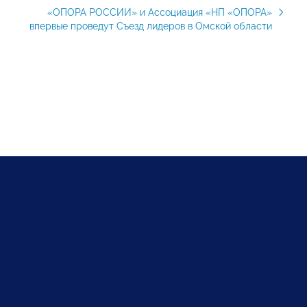
«ОПОРА РОССИИ» и Ассоциация «НП «ОПОРА»
впервые проведут Съезд лидеров в Омской области