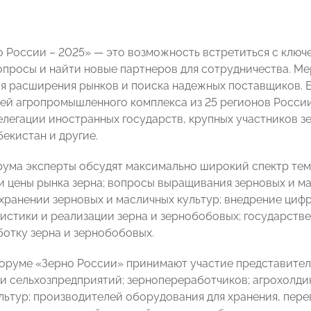
 России – 2025» — это возможность встретиться с ключ
опросы и найти новые партнеров для сотрудничества. М
я расширения рынков и поиска надежных поставщиков. Е
ей агропромышленного комплекса из 25 регионов России,
легации иностранных государств, крупных участников зе
бекистан и другие.
рума эксперты обсудят максимально широкий спектр тем
и цены рынка зерна; вопросы выращивания зерновых и м
 хранении зерновых и масличных культур; внедрение цифр
истики и реализации зерна и зернобобовых; государств
ботку зерна и зернобобовых.
оруме «Зерно России» принимают участие представител
и сельхозпредприятий; зернопереработчиков; агрохолдин
льтур; производителей оборудования для хранения, перев