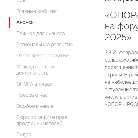
Все
Главные события
«ОПОР
Анонсы
на фор
Важное для бизнеса
2025»
Региональное развитие
20-21 феврал
Отраслевое развитие
сельскохозяй
Международная
посвященный 
деятельность
страны. В ра
на наболевши
ОПОРА в лицах
актуальные т
Пресса о нас
числе в акти
«ОПОРЫ РОСС
Особое мнение
Бюро по защите прав
предпринимателей
Видео