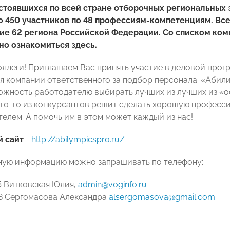
стоявшихся по всей стране отборочных региональных э
 450 участников по 48 профессиям-компетенциям. Вс
ие 62 региона Российской Федерации. Со списком ко
о ознакомиться здесь.
ллеги! Приглашаем Вас принять участие в деловой прог
я компании ответственного за подбор персонала. «Абил
жность работодателю выбирать лучших из лучших из «о
кто-то из конкурсантов решит сделать хорошую професс
елем. А помочь им в этом может каждый из нас!
 сайт
-
http://abilympicspro.ru/
ую информацию можно запрашивать по телефону:
85 Витковская Юлия,
admin@voginfo.ru
58 Сергомасова Александра
alsergomasova@gmail.com