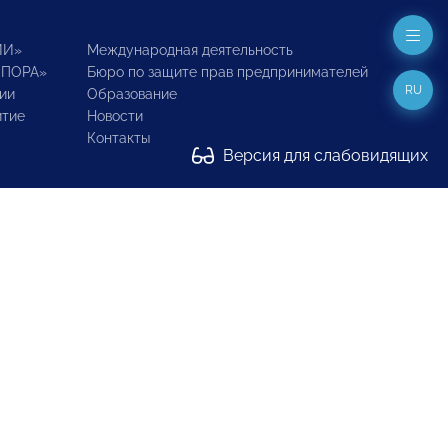
ИИ»
Международная деятельность
ОПОРА»
Бюро по защите прав предпринимателей
RU
ии
Образование
итие
Новости
Контакты
Версия для слабовидящих