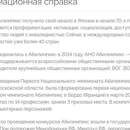
ационная справка
лимпикс получило своё начало в Японии в начале 70-х г
яется профориентация, мотивация, социализация, доступ
тво людей с инвалидностью. Сейчас в международных с
астие уже более 40 стран.
единилась к Абилимпикс в 2014 году. АНО Абилимпикс -
поддерживается всероссийскими общественными органи
одители крупнейших общественных организаций: ВОГ, ВО
оведения Первого Национального чемпионата Абилимпикс
Московской области, была сформирована первая национа
м чемпионате Абилимпикс в Бордо (Франция) в марте 20
тво по 14 профессиям, заняли 3 призовых места. В компе
пьютерных персонажей.
по проведению конкурсов Абилимпикс вошли в государс
. При поддержке Минобрнауки РФ, Минтруд РФ, департам