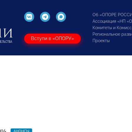
Об «ОПОРЕ РОСС
Ассоциация «НП «
Комитеты и Комисс
Региональное разв
Вступи в «ОПОРУ»
Проекты
016
АНОНСЫ