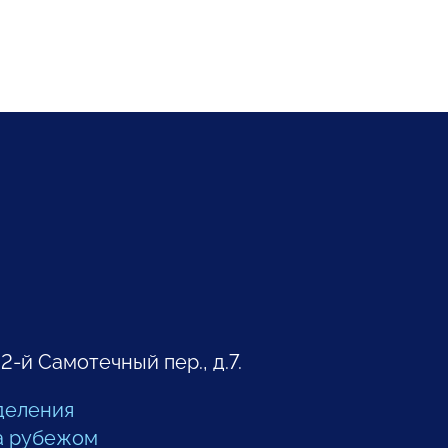
 2-й Самотечный пер., д.7.
деления
а рубежом