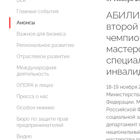
Все
Главные события
АБИЛИ
Анонсы
второй
Важное для бизнеса
чемпио
Региональное развитие
мастер
Отраслевое развитие
специа
Международная
инвали
деятельность
ОПОРА в лицах
18-19 ноября 
Министерства
Пресса о нас
Федерации, М
Особое мнение
Российской Ф
социальной з
Бюро по защите прав
департамент 
предпринимателей
национальный
Видео
мастерства д