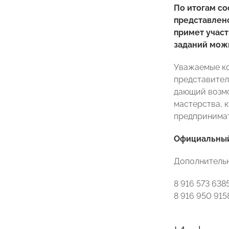
По итогам со
представлено
примет участ
заданий можн
Уважаемые ко
представител
дающий возмо
мастерства, 
предпринимат
Официальный
Дополнительн
8 916 573 63
8 916 950 91