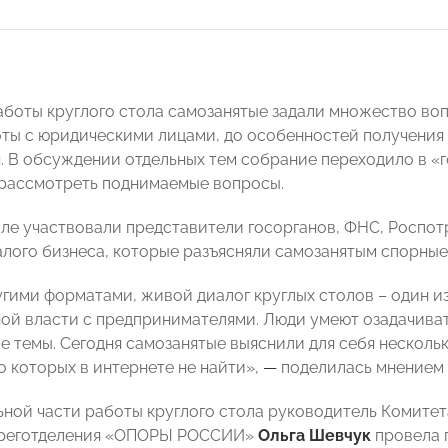
аботы круглого стола самозанятые задали множество воп
ты с юридическими лицами, до особенностей получения
. В обсуждении отдельных тем собрание переходило в «
рассмотреть поднимаемые вопросы.
оле участвовали представители госорганов, ФНС, Роспо
лого бизнеса, которые разъясняли самозанятым спорны
угими форматами, живой диалог круглых столов – один 
ой власти с предпринимателями. Люди умеют озадачива
е темы. Сегодня самозанятые выяснили для себя несколь
 которых в интернете не найти»,
—
поделилась мнением 
ьной части работы круглого стола руководитель Комитет
 реготделения «ОПОРЫ РОССИИ»
Ольга Шевчук
провела 