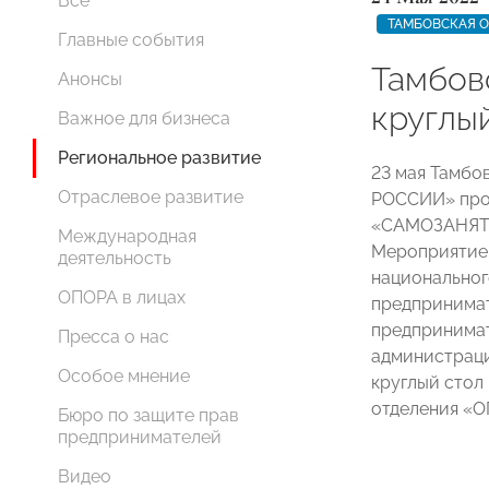
Все
ТАМБОВСКАЯ 
Главные события
Тамбов
Анонсы
круглы
Важное для бизнеса
Региональное развитие
23 мая Тамбо
Отраслевое развитие
РОССИИ» пров
«САМОЗАНЯТ
Международная
Мероприятие 
деятельность
национальног
ОПОРА в лицах
предпринимат
предпринимат
Пресса о нас
администрац
Особое мнение
круглый стол
отделения 
Бюро по защите прав
предпринимателей
Видео