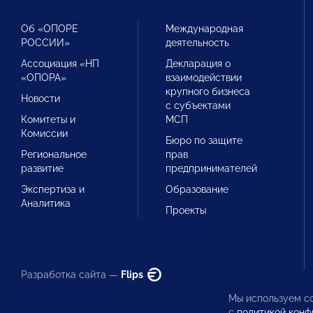
Об «ОПОРЕ
Международная
РОССИИ»
деятельность
Ассоциация «НП
Декларация о
«ОПОРА»
взаимодействии
крупного бизнеса
Новости
с субъектами
Комитеты и
МСП
Комиссии
Бюро по защите
Региональное
прав
развитие
предпринимателей
Экспертиза и
Образование
Аналитика
Проекты
Разработка сайта —
Flips
Мы используем co
с
политикой конф