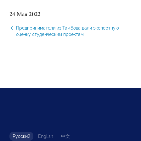
24 Мая 2022
Предприниматели из Тамбова дали экспертную
оценку студенческим проектам
Русский
English
中文