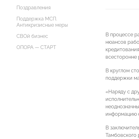
Поздравления
Поддержка МСП.
Антикризисные меры
В процессе р
СВОй бизнес
нюансов рабо
ОПОРА — СТАРТ
кредитования
всесторонне 
В круглом ст
поддержки ма
«Наряду с др
исполнительн
неоднозначны
информацию о
В заключител
Тамбовского