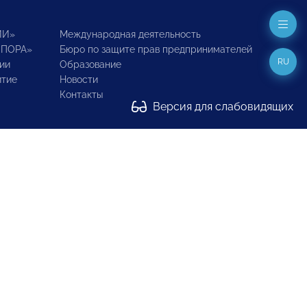
ИИ»
Международная деятельность
ОПОРА»
Бюро по защите прав предпринимателей
RU
ии
Образование
итие
Новости
Контакты
Версия для слабовидящих