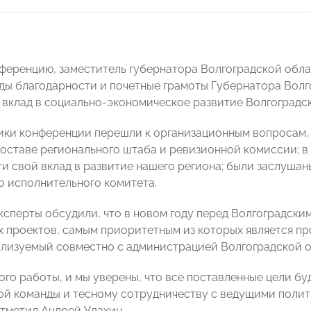
ференцию, заместитель губернатора Волгоградской обл
ды благодарности и почетные грамоты Губернатора Вол
 вклад в социально-экономическое развитие Волгоградс
ики конференции перешли к организационным вопросам, 
составе регионального штаба и ревизионной комиссии; в
ти свой вклад в развитие нашего региона; были заслуша
о исполнительного комитета.
эксперты обсудили, что в новом году перед Волгоградск
х проектов, самым приоритетным из которых является пр
ализуемый совместно с администрацией Волгоградской о
ого работы, и мы уверены, что все поставленные цели бу
й команды и тесному сотрудничеству с ведущими поли
отметил Андрей Удахин.