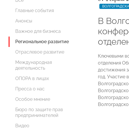
Все
ВОЛГОГРАДСКА
Главные события
В Волг
Анонсы
конфер
Важное для бизнеса
отделе
Региональное развитие
Отраслевое развитие
Ключевыми в
Международная
отделения Об
деятельность
достижения з
год. Участие
ОПОРА в лицах
Волгоградск
Пресса о нас
Волгоградск
Волгоградск
Особое мнение
Волгоградск
Бюро по защите прав
предпринимателей
Видео