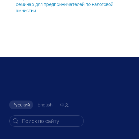
семинар для предпринимателей по налоговой
амнистии
Русский
English
中文