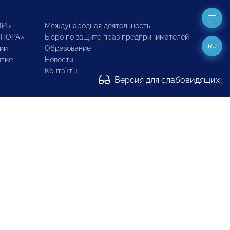
ИИ»
Международная деятельность
ОПОРА»
Бюро по защите прав предпринимателей
RU
ии
Образование
итие
Новости
Контакты
Версия для слабовидящих