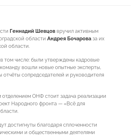
асти
Геннадий Шевцов
вручил активным
гоградской области
Андрея Бочарова
за их
кой области.
в том числе: были утверждены кадровые
 команду вошли новые опытные эксперты,
ны отчёты сопредседателей и руководителя
им отделением ОНФ стоит задача реализации
оект Народного фронта — «Всё для
бласти.
дут достигнуты благодаря сплоченности
тическими и общественными деятелями