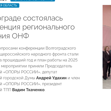
Я ОБЛАСТЬ
ограде состоялась
енция регионального
ния ОНФ
опросами конференции Волгоградского
щероссийского народного фронта стали
а прошедший год и план работы на 2025
 в мероприятии приняли Председатель
ой «ОПОРЫ РОССИИ», депутат
ой городской Думы
Андрей Удахин
и член
ой «ОПОРЫ РОССИИ», президент
ой ТПП
Вадим Ткаченко
.