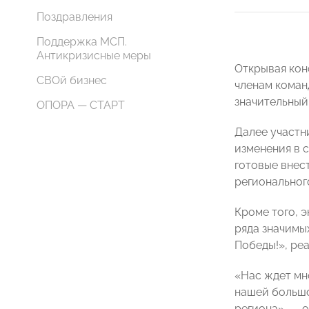
Поздравления
Поддержка МСП.
Антикризисные меры
Открывая кон
СВОй бизнес
членам коман
значительный
ОПОРА — СТАРТ
Далее участн
изменения в 
готовые внес
региональног
Кроме того, 
ряда значимы
Победы!», ре
«Нас ждет мн
нашей большо
региона», — 