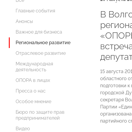
Все
Главные события
В Волг
Анонсы
регион
Важное для бизнеса
«ОПОР
Региональное развитие
встреча
Отраслевое развитие
депута
Международная
деятельность
15 августа 20
областного 
ОПОРА в лицах
подготовки к
Пресса о нас
городской Ду
секретаря Во
Особое мнение
Партии «Еди
Бюро по защите прав
организована
предпринимателей
партийного сп
Видео