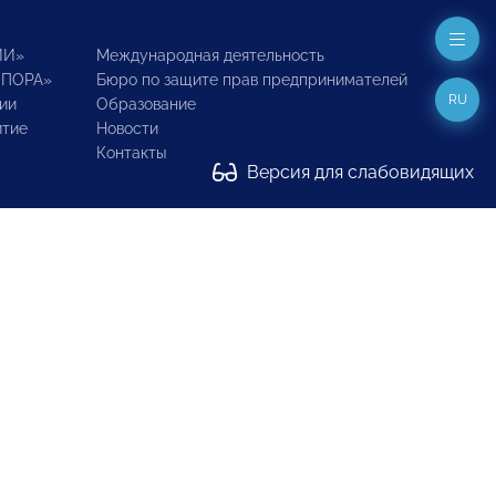
ИИ»
Международная деятельность
ОПОРА»
Бюро по защите прав предпринимателей
RU
ии
Образование
итие
Новости
Контакты
Версия для слабовидящих