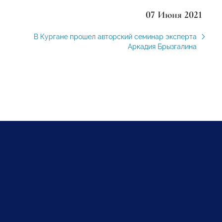
07 Июня 2021
В Кургане прошел авторский семинар эксперта
Аркадия Брызгалина