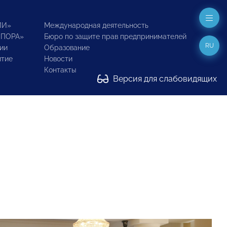
ИИ»
Международная деятельность
ОПОРА»
Бюро по защите прав предпринимателей
RU
ии
Образование
итие
Новости
Контакты
Версия для слабовидящих