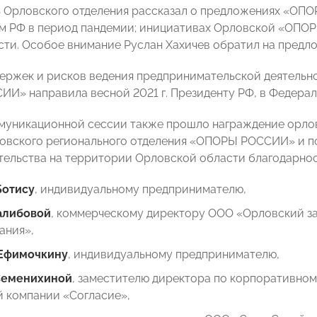
 Орловского отделения рассказал о предложениях «ОП
м РФ в период пандемии; инициативах Орловской «ОП
сти. Особое внимание Руслан Хахичев обратил на предл
ержек и рисков ведения предпринимательской деятельно
И» направила весной 2021 г. Президенту РФ, в Федерал
муникационной сессии также прошло награждение орловс
овского регионального отделения «ОПОРЫ РОССИИ» и п
ельства на территории Орловской области благодарнос
Ботису
, индивидуальному предпринимателю,
алибовой
, коммерческому директору ООО «Орловский за
ания»,
Ефимочкину
, индивидуальному предпринимателю,
Семенихиной
, заместителю директора по корпоративно
й компании «Согласие»,