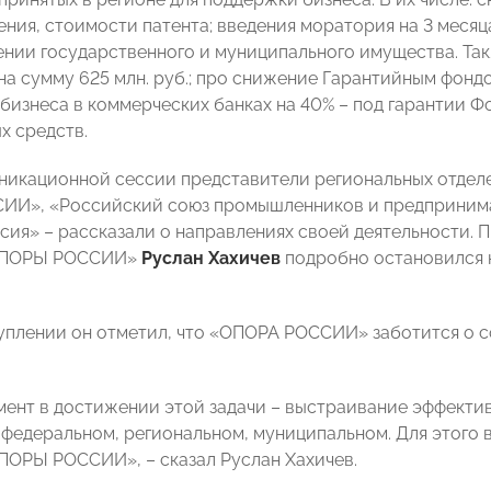
ния, стоимости патента; введения моратория на 3 месяц
нии государственного и муниципального имущества. Такж
на сумму 625 млн. руб.; про снижение Гарантийным фонд
 бизнеса в коммерческих банках на 40% – под гарантии Ф
х средств.
никационной сессии представители региональных отдел
И», «Российский союз промышленников и предпринима
сия» – рассказали о направлениях своей деятельности. 
«ОПОРЫ РОССИИ»
Руслан Хахичев
подробно остановился н
уплении он отметил, что «ОПОРА РОССИИ» заботится о 
ент в достижении этой задачи – выстраивание эффектив
: федеральном, региональном, муниципальном. Для этого 
ПОРЫ РОССИИ», – сказал Руслан Хахичев.