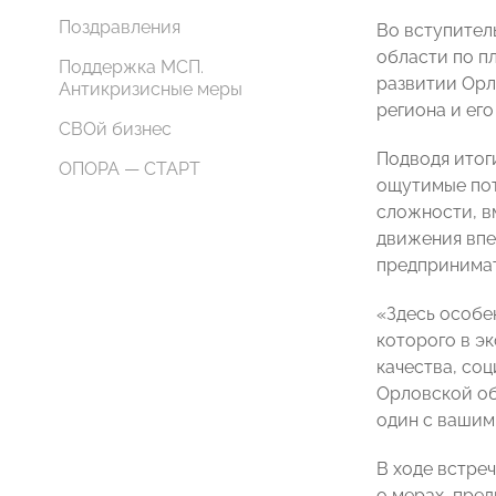
Поздравления
Во вступител
области по п
Поддержка МСП.
развитии Орл
Антикризисные меры
региона и его
СВОй бизнес
Подводя итог
ОПОРА — СТАРТ
ощутимые пот
сложности, в
движения впе
предпринимате
«Здесь особе
которого в э
качества, со
Орловской об
один с вашим
В ходе встре
о мерах, пре