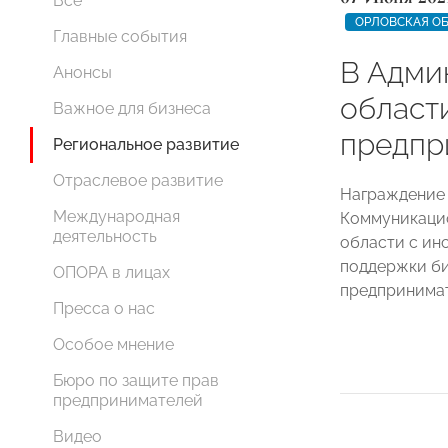
Все
ОРЛОВСКАЯ О
Главные события
В Адми
Анонсы
област
Важное для бизнеса
предпр
Региональное развитие
Отраслевое развитие
Награждение 
Международная
Коммуникаци
деятельность
области с ин
поддержки би
ОПОРА в лицах
предпринимат
Пресса о нас
Особое мнение
Бюро по защите прав
предпринимателей
Видео