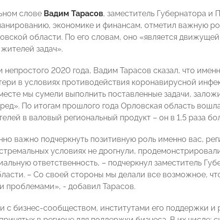
ьном слове
Вадим Тарасов
, заместитель Губернатора и
ланированию, экономике и финансам, отметил важную р
овской области. По его словам, оно «является движущей
 жителей задач».
и непростого 2020 года, Вадим Тарасов сказал, что имен
ери в условиях противодействия коронавирусной инфекц
месте мы сумели выполнить поставленные задачи, залож
ред». По итогам прошлого года Орловская область вошла
лей в валовый региональный продукт – он в 1,5 раза бол
нно важно подчеркнуть позитивную роль именно вас, рег
кстремальных условиях не дрогнули, продемонстрировал
циальную ответственность, – подчеркнул заместитель Гу
ласти. – Со своей стороны мы делали все возможное, чт
и проблемами», - добавил Тарасов.
чи с бизнес-сообществом, институтами его поддержки и 
дпринятых в регионе для поддержки бизнеса. В их числе: