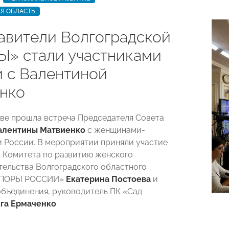
Я ОБЛАСТЬ
авители Волгоградской
» стали участниками
и с Валентиной
нко
кве прошла встреча Председателя Совета
алентины Матвиенко
с женщинами-
 России. В мероприятии приняли участие
 Комитета по развитию женского
ельства Волгоградского областного
«ОПОРЫ РОССИИ»
Екатерина Постоева
и
объединения, руководитель ПК «Сад
га Ермаченко
.