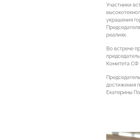
Участники вс
высокотехнол
украшения го
Председателя
реалиях.
Во встрече п
председатель
Комитета СФ
Председател
достижения п
Екатерины По