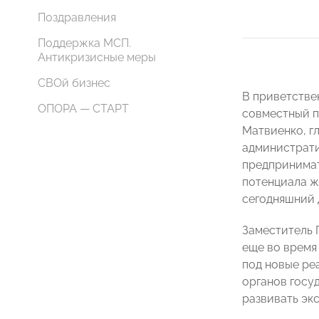
Поздравления
Поддержка МСП.
Антикризисные меры
СВОй бизнес
В приветстве
ОПОРА — СТАРТ
совместный п
Матвиенко, г
администрати
предпринимат
потенциала ж
сегодняшний 
Заместитель 
еще во время
под новые ре
органов госу
развивать эк