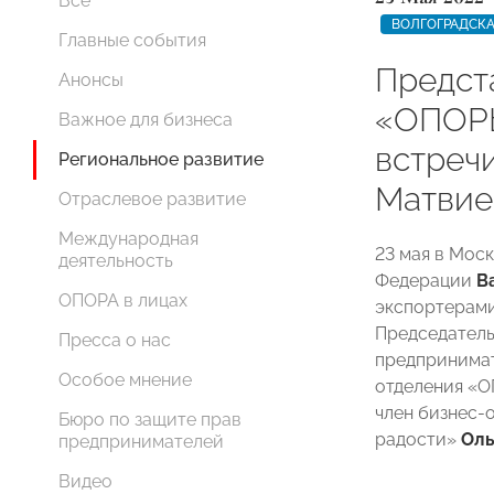
Все
ВОЛГОГРАДСКА
Главные события
Предст
Анонсы
«ОПОРЫ
Важное для бизнеса
встреч
Региональное развитие
Матвие
Отраслевое развитие
Международная
23 мая в Мос
деятельность
Федерации
В
ОПОРА в лицах
экспортерами
Председатель
Пресса о нас
предпринимат
Особое мнение
отделения 
член бизнес-
Бюро по защите прав
радости»
Оль
предпринимателей
Видео