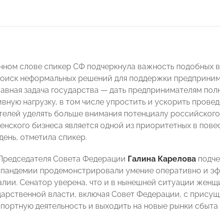
нном слове спикер СФ подчеркнула важность подобных в
оиск неформальных решений для поддержки предприним
лавная задача государства
—
дать предпринимателям пол
вную нагрузку, в том числе упростить и ускорить прове
елей уделять больше внимания потенциалу российского 
енского бизнеса является одной из приоритетных в пове
день, отметила спикер.
Председателя Совета Федерации
Галина Карелова
подче
 пандемии продемонстрировали умение оперативно и э
алии. Сенатор уверена, что и в нынешней ситуации же
дарственной власти, включая Совет Федерации, с прису
спортную деятельность и выходить на новые рынки сбыт