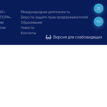
ИИ»
Международная деятельность
ОПОРА»
Бюро по защите прав предпринимателей
RU
ии
Образование
итие
Новости
Контакты
Версия для слабовидящих