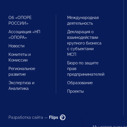
Об «ОПОРЕ
Международная
РОССИИ»
деятельность
Ассоциация «НП
Декларация о
«ОПОРА»
взаимодействии
крупного бизнеса
Новости
с субъектами
Комитеты и
МСП
Комиссии
Бюро по защите
Региональное
прав
развитие
предпринимателей
Экспертиза и
Образование
Аналитика
Проекты
Разработка сайта —
Flips
Мы используем co