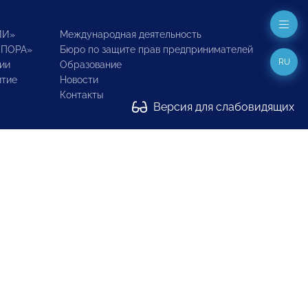
ИИ»
Международная деятельность
ОПОРА»
Бюро по защите прав предпринимателей
RU
ии
Образование
итие
Новости
Контакты
Версия для слабовидящих