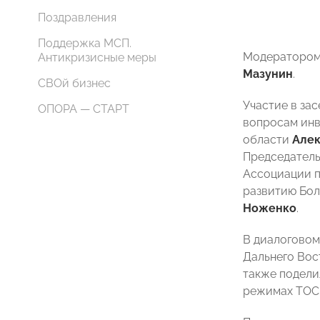
Поздравления
Поддержка МСП.
Модератором
Антикризисные меры
Мазунин
.
СВОй бизнес
Участие в за
ОПОРА — СТАРТ
вопросам инв
области
Алек
Председател
Ассоциации п
развитию Бо
Ноженко
.
В диалоговом
Дальнего Вос
также подели
режимах ТОС