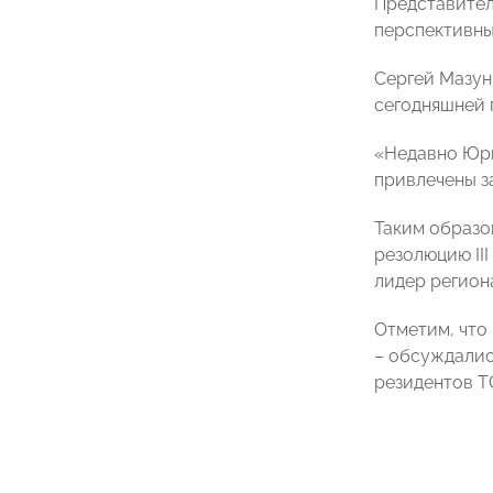
Представител
перспективны
Сергей Мазун
сегодняшней п
«Недавно Юри
привлечены з
Таким образо
резолюцию II
лидер регио
Отметим, что
– обсуждалис
резидентов Т