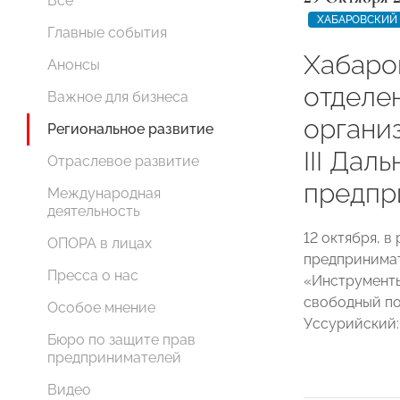
Все
ХАБАРОВСКИЙ 
Главные события
Хабаро
Анонсы
отдел
Важное для бизнеса
органи
Региональное развитие
III Дал
Отраслевое развитие
предпр
Международная
деятельность
12 октября, в
ОПОРА в лицах
предпринимат
Пресса о нас
«Инструменты
свободный по
Особое мнение
Уссурийский:
Бюро по защите прав
предпринимателей
Видео