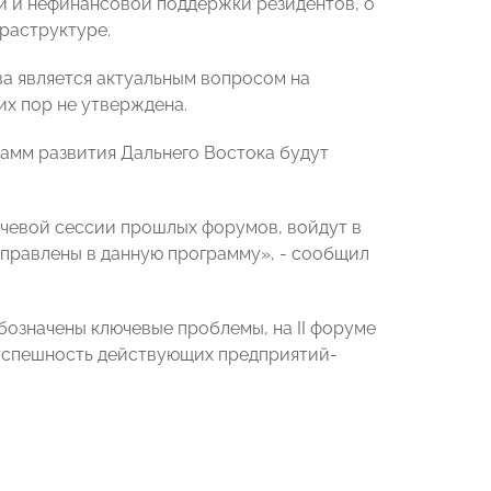
й и нефинансовой поддержки резидентов, о
раструктуре.
ва является актуальным вопросом на
их пор не утверждена.
рамм развития Дальнего Востока будут
чевой сессии прошлых форумов, войдут в
аправлены в данную программу», - сообщил
бозначены ключевые проблемы, на II форуме
т успешность действующих предприятий-