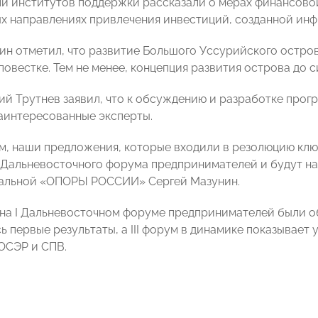
и институтов поддержки рассказали о мерах финансово
х направлениях привлечения инвестиций, созданной инф
ин отметил, что развитие Большого Уссурийского остро
овестке. Тем не менее, концепция развития острова до с
й Трутнев заявил, что к обсуждению и разработке прог
аинтересованные эксперты.
м, наши предложения, которые входили в резолюцию клю
I Дальневосточного форума предпринимателей и будут н
нальной «ОПОРЫ РОССИИ» Сергей Мазунин.
 на I Дальневосточном форуме предпринимателей были о
ь первые результаты, а III форум в динамике показывае
ОСЭР и СПВ.