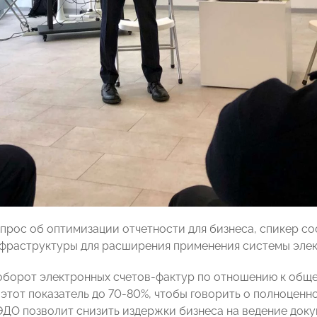
опрос об оптимизации отчетности для бизнеса, спикер с
фраструктуры для расширения применения системы эле
 оборот электронных счетов-фактур по отношению к общем
 этот показатель до 70-80%, чтобы говорить о полноценн
ДО позволит снизить издержки бизнеса на ведение докум