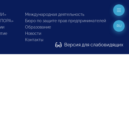
ИИ»
Международная деятельность
ОПОРА»
Бюро по защите прав предпринимателей
RU
ии
Образование
итие
Новости
Контакты
Версия для слабовидящих