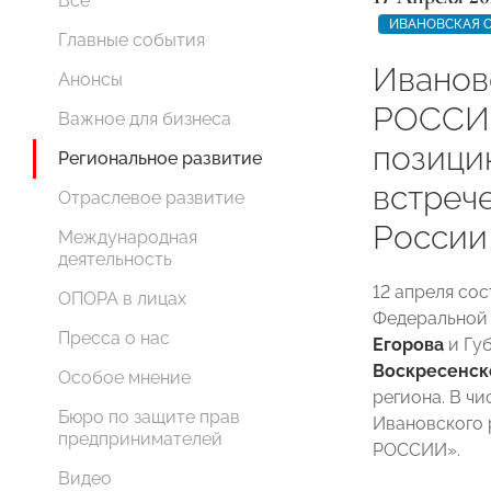
Все
ИВАНОВСКАЯ 
Главные события
Иванов
Анонсы
РОССИИ
Важное для бизнеса
позици
Региональное развитие
встреч
Отраслевое развитие
России
Международная
деятельность
12 апреля со
ОПОРА в лицах
Федеральной
Пресса о нас
Егорова
и Гу
Воскресенск
Особое мнение
региона. В ч
Бюро по защите прав
Ивановского 
предпринимателей
РОССИИ».
Видео