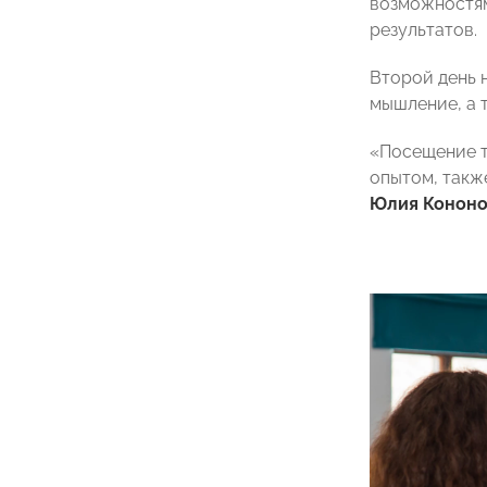
возможностям
результатов.
Второй день 
мышление, а 
«Посещение т
опытом, такж
Юлия Кононо