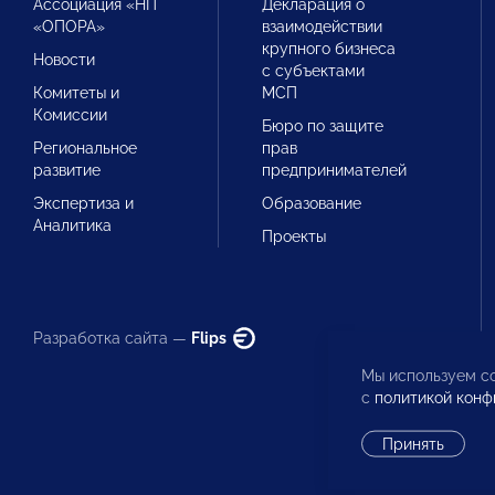
Ассоциация «НП
Декларация о
«ОПОРА»
взаимодействии
крупного бизнеса
Новости
с субъектами
Комитеты и
МСП
Комиссии
Бюро по защите
Региональное
прав
развитие
предпринимателей
Экспертиза и
Образование
Аналитика
Проекты
Разработка сайта —
Flips
Мы используем co
с
политикой конф
Принять