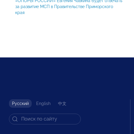
«ОПОРЫ РОССИИ» Евгения Чавкина будет отвечать
за развитие МСП в Правительстве Приморского
края
Русский
English
中文