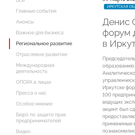
Все
ИРКУТСКАЯ ОБ
Главные события
Денис 
Анонсы
форум 
Важное для бизнеса
в Ирку
Региональное развитие
Отраслевое развитие
Председатель
Международная
образованию
деятельность
Аналитическо
управленческ
ОПОРА в лицах
Иркутске фор
Пресса о нас
100 предприн
ведущих эксп
Особое мнение
акцент был с
Бюро по защите прав
предоставляю
предпринимателей
применимые в
познакомилис
Видео