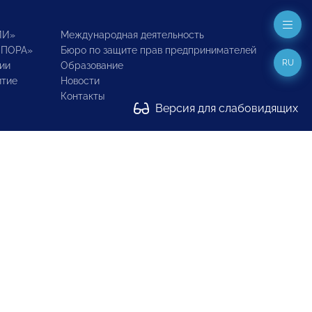
ИИ»
Международная деятельность
ОПОРА»
Бюро по защите прав предпринимателей
RU
ии
Образование
итие
Новости
Контакты
Версия для слабовидящих