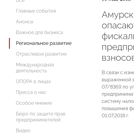
Все
Главные события
Амурск
Анонсы
опасаю
Важное для бизнеса
фискал
Региональное развитие
предпр
Отраслевое развитие
взносо
Международная
деятельность
В связи с из
выраженной в
ОПОРА в лицах
07/8369 по у
Пресса о нас
предпринима
систему нало
Особое мнение
повышения фи
Бюро по защите прав
01.07.2018 г.
предпринимателей
Видео