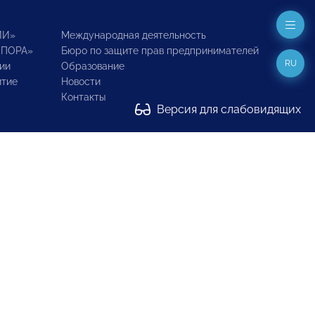
ИИ»
Международная деятельность
ОПОРА»
Бюро по защите прав предпринимателей
RU
ии
Образование
итие
Новости
Контакты
Версия для слабовидящих