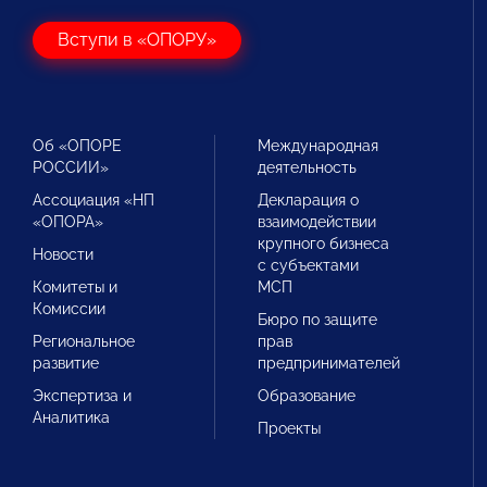
Вступи в «ОПОРУ»
Об «ОПОРЕ
Международная
РОССИИ»
деятельность
Ассоциация «НП
Декларация о
«ОПОРА»
взаимодействии
крупного бизнеса
Новости
с субъектами
Комитеты и
МСП
Комиссии
Бюро по защите
Региональное
прав
развитие
предпринимателей
Экспертиза и
Образование
Аналитика
Проекты