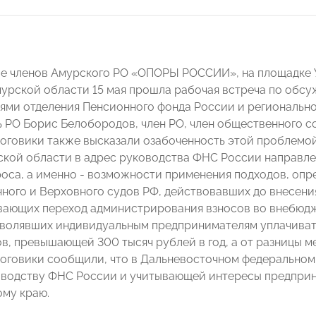
е членов Амурского РО «ОПОРЫ РОССИИ», на площадке 
урской области 15 мая прошла рабочая встреча по обсу
ями отделения Пенсионного фонда России и региональ
ь РО Борис Белобородов, член РО, член общественного с
оговики также высказали озабоченность этой проблемой
кой области в адрес руководства ФНС России направл
оса, а именно - возможности применения подходов, опр
ного и Верховного судов РФ, действовавших до внесени
ающих переход администрирования взносов во внебюдж
зволявших индивидуальным предпринимателям уплачивать 
в, превышающей 300 тысяч рублей в год, а от разницы м
оговики сообщили, что в Дальневосточном федеральном 
оводству ФНС России и учитывающей интересы предпри
му краю.