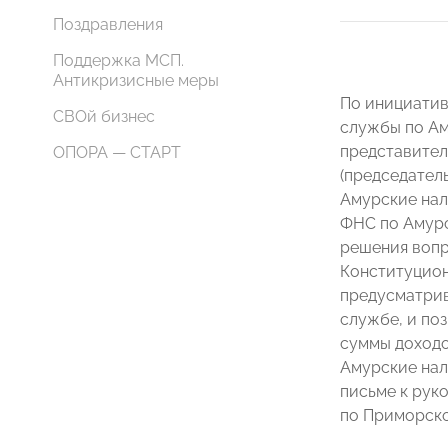
Поздравления
Поддержка МСП.
Антикризисные меры
По инициатив
СВОй бизнес
службы по Ам
представител
ОПОРА — СТАРТ
(председател
Амурские нал
ФНС по Амурс
решения вопр
Конституцион
предусматрив
службе, и по
суммы доходо
Амурские нал
письме к рук
по Приморско