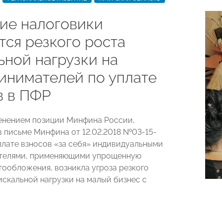
ие налоговики
тся резкого роста
ьной нагрузки на
инимателей по уплате
в в ПФР
менением позиции Минфина России,
 письме Минфина от 12.02.2018 №03-15-
плате взносов «за себя» индивидуальными
телями, применяющими упрощенную
гообложения, возникла угроза резкого
скальной нагрузки на малый бизнес с