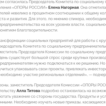
ем согласилась Председатель Комитета по социальному
деления «ОПОРЫ РОССИИ»
Елена Нагорная
. Она отметил
елей невелико в процентном соотношении к общему кол
ста и развития. Для этого, по мнению спикера, необход
предпринимательства на всех уровнях власти, социальн
понятием благотворительности.
рансформации социальных предприятий для работы с кр
редседатель Комитета по социальному предпринимател
еститель Председателя Комиссии по социальному пред
день существует большой спрос среди крупных производ
редпринимателям нужно подключаться к ее решению. Но 
учиться упаковывать свои проекты, привлекать инвесторо
 необходимо участие региональных отделений»,
— подчер
роны, заместитель Председателя Комиссии «ОПОРЫ РО
тельству
Алла Титова
подробно остановилась на возможн
отать уважение со стороны государства. Продукты и у
енными. Необходимо изучать новые приказы, касающиеся