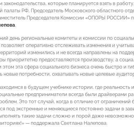
м законодательства, которые планируется взять в работ
й палаты РФ, Председатель Московского областного о
аместитель Председателя Комиссии «ОПОРЫ РОССИИ» п
лепова
.
ний день региональные комитеты и комиссии по социаль
о позволяет оперативно отслеживать изменения и учитыв
ерриторий изменились и не всегда направлены на подде
ры приоритетно предоставляются производству, а социа
и этом эта сфера социального бизнеса очень быстро и ги
ь новые потребности, охватывать новые целевые аудито
находимся в будущем учебнике истории, где реальность 
оциальные предприниматели всегда были драйверами ра
роблем. Это тот случай, когда в отличие от ограничени
ся под экстренные и меняющиеся постоянно задачи в за
ыполнять такие задачи сложно и порой даже невозможно
риториях!»
—
поддержала Светлана Налепова.