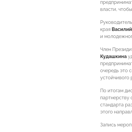
предпринимат
власти, чтоб
Руководитель
края
Василий
и молодежног
Член Президи
Кудашкина
уд
предпринимат
очередь это 
устойчивого 
По итогам ди
партнерству 
стандарта ра
этого направ
Запись мероп