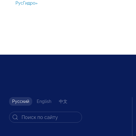
РусГидро»
Русский
English
中文