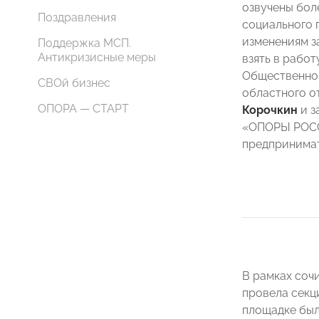
озвучены бол
Поздравления
социального 
изменениям з
Поддержка МСП.
Антикризисные меры
взять в рабо
Общественной
СВОй бизнес
областного 
ОПОРА — СТАРТ
Корочкин
и з
«ОПОРЫ РОСС
предпринима
В рамках соч
провела секц
площадке был