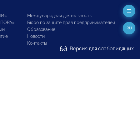
ИИ»
Международная деятельность
ОПОРА»
Бюро по защите прав предпринимателей
RU
ии
Образование
итие
Новости
Контакты
Версия для слабовидящих