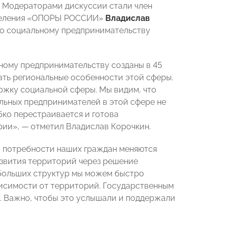
у. Модераторами дискуссии стали член
тделения «ОПОРЫ РОССИИ»
Владислав
о социальному предпринимательству
ному предпринимательству созданы в 45
ать региональные особенности этой сферы.
ржку социальной сферы. Мы видим, что
льных предпринимателей в этой сфере не
бко перестраивается и готова
рии»,
—
отметил Владислав Корочкин.
и потребности наших граждан меняются
звития территорий через решение
й больших структур мы можем быстро
висимости от территорий. Государственным
. Важно, чтобы это услышали и поддержали