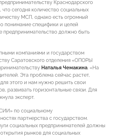
 предпринимательству Краснодарского
а, что сегодня количество социальных
ичеству МСП, однако есть огромный
имо понимание специфики и целей
ое предпринимательство должно быть
упными компаниями и государством
ьству Саратовского отделения «ОПОРЫ
принимательству
Наталья
Чемакина
. «На
ителей. Эта проблема сейчас растет,
для этого и нам нужно решить свои
в, развивать горизонтальные связи. Для
кнула эксперт
.
ССИИ» по социальному
остях партнерства с государством.
слуги социальных предпринимателей должны
 открытия рынков для социальных