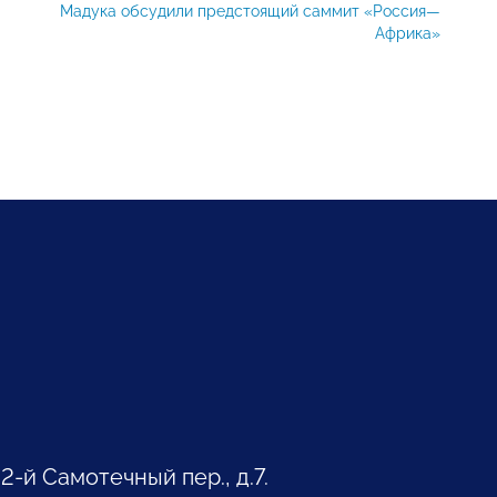
Мадука обсудили предстоящий саммит «Россия—
Африка»
 2-й Самотечный пер., д.7.