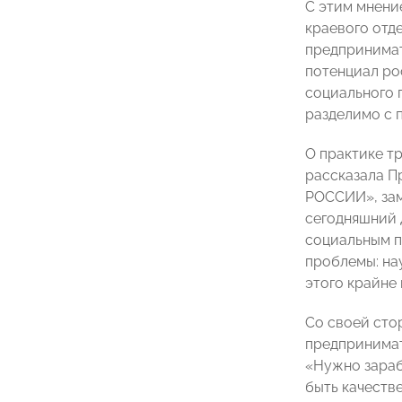
С этим мнени
краевого от
предпринимат
потенциал ро
социального 
разделимо с 
О практике т
рассказала П
РОССИИ», зам
сегодняшний 
социальным п
проблемы: на
этого крайне
Со своей сто
предпринима
«Нужно зараб
быть качеств