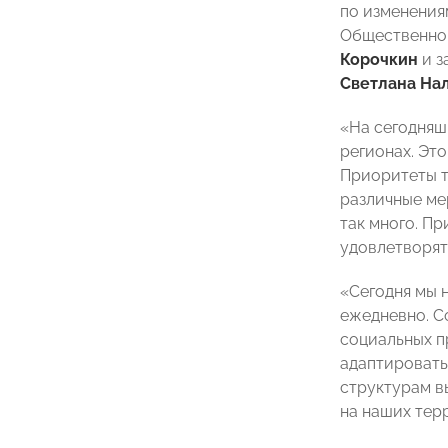
по изменения
Общественно
Корочкин
и з
Светлана На
«На сегодняш
регионах. Эт
Приоритеты т
различные ме
так много. Пр
удовлетворят
«Сегодня мы 
ежедневно. С
социальных п
адаптировать
структурам в
на наших тер