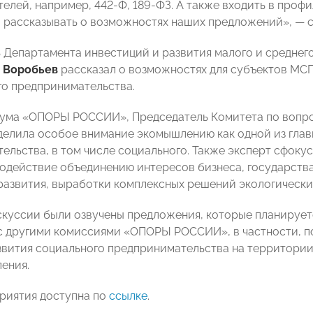
елей, например, 442-Ф, 189-ФЗ. А также входить в проф
ы рассказывать о возможностях наших предложений»,
— с
 Департамента инвестиций и развития малого и средне
 Воробьев
рассказал о возможностях для субъектов МСП
о предпринимательства.
ума «ОПОРЫ РОССИИ», Председатель Комитета по вопро
елила особое внимание экомышлению как одной из глав
ельства, в том числе социального. Также эксперт сфокус
содействие объединению интересов бизнеса, государств
развития, выработки комплексных решений экологически
скуссии были озвучены предложения, которые планируется
с другими комиссиями «ОПОРЫ РОССИИ», в частности, п
звития социального предпринимательства на территории
ления.
риятия доступна по
ссылке
.