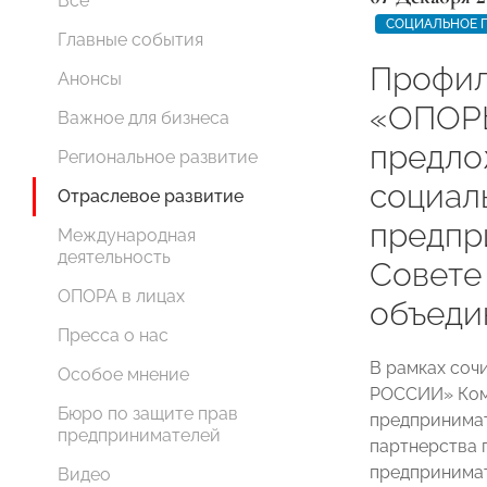
Все
СОЦИАЛЬНОЕ 
Главные события
Профил
Анонсы
«ОПОР
Важное для бизнеса
предло
Региональное развитие
социал
Отраслевое развитие
предпр
Международная
деятельность
Совете
ОПОРА в лицах
объеди
Пресса о нас
В рамках соч
Особое мнение
РОССИИ» Ком
Бюро по защите прав
предпринимат
предпринимателей
партнерства 
предпринимат
Видео