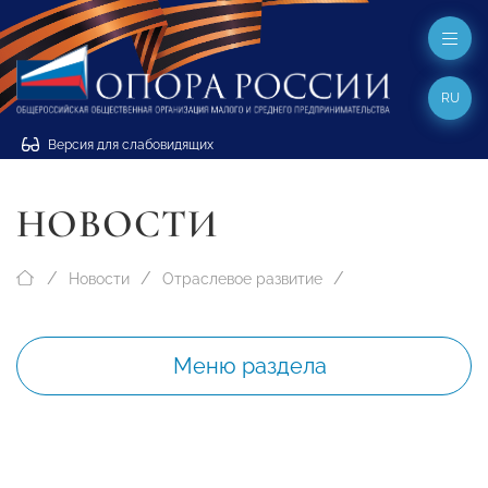
RU
Версия для слабовидящих
НОВОСТИ
Новости
Отраслевое развитие
Меню раздела