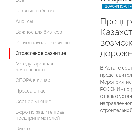
Все
ДОРОЖНО-СТР
Главные события
Предпр
Анонсы
Казахс
Важное для бизнеса
возмож
Региональное развитие
дорожн
Отраслевое развитие
Международная
В Астане сос
деятельность
представител
ОПОРА в лицах
Мероприятие
РОССИИ» по 
Пресса о нас
с целью уста
Особое мнение
направленног
строительной
Бюро по защите прав
предпринимателей
Видео