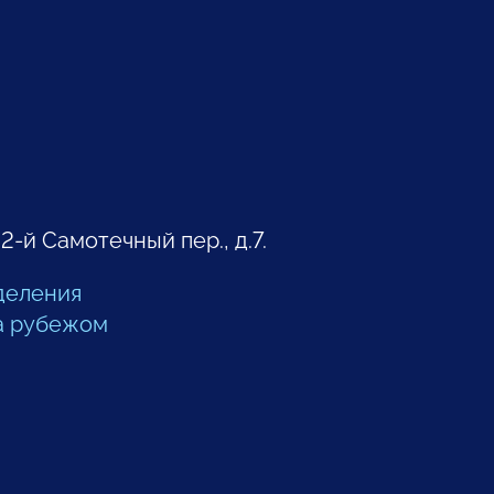
 2-й Самотечный пер., д.7.
деления
а рубежом