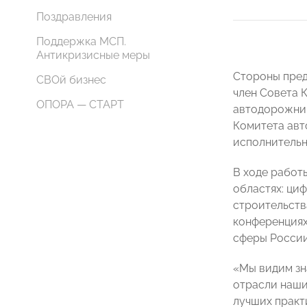
Поздравления
Поддержка МСП.
Антикризисные меры
Стороны пре
СВОй бизнес
член Совета 
ОПОРА — СТАРТ
автодорожни
Комитета авт
исполнительн
В ходе работ
областях: ци
строительств
конференциях
сферы России
«Мы видим зн
отрасли наши
лучших практ