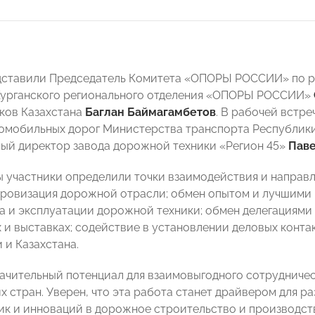
дставили Председатель Комитета «ОПОРЫ РОССИИ» по р
Курганского регионального отделения «ОПОРЫ РОССИИ»
ков Казахстана
Баглан Баймагамбетов
. В рабочей встр
омобильных дорог Министерства транспорта Республик
ый директор завода дорожной техники «Регион 45»
Паве
ы участники определили точки взаимодействия и направ
фровизация дорожной отрасли; обмен опытом и лучшими
а и эксплуатации дорожной техники; обмен делегациями 
 и выставках; содействие в установлении деловых конт
 и Казахстана.
ачительный потенциал для взаимовыгодного сотруднич
х стран. Уверен, что эта работа станет драйвером для р
ик и инноваций в дорожное строительство и производств