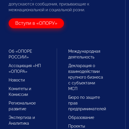
допускаются сообщения, призывающие к
межнациональной и социальной розни.
Вступи в «ОПОРУ»
Об «ОПОРЕ
Международная
РОССИИ»
деятельность
Ассоциация «НП
Декларация о
«ОПОРА»
взаимодействии
крупного бизнеса
Новости
с субъектами
Комитеты и
МСП
Комиссии
Бюро по защите
Региональное
прав
развитие
предпринимателей
Экспертиза и
Образование
Аналитика
Проекты