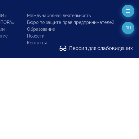
ИИ»
Международная деятельность
ОПОРА»
Бюро по защите прав предпринимателей
RU
ии
Образование
итие
Новости
Контакты
Версия для слабовидящих