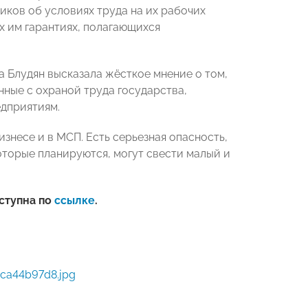
ков об условиях труда на их рабочих
х им гарантиях, полагающихся
Блудян высказала жёсткое мнение о том,
нные с охраной труда государства,
едприятиям.
знесе и в МСП. Есть серьезная опасность,
оторые планируются, могут свести малый и
ступна по
ссылке
.
ca44b97d8.jpg