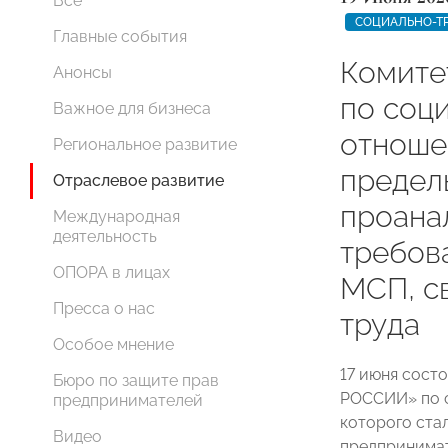
Все
СОЦИАЛЬНО-Т
Главные события
Комит
Анонсы
по соц
Важное для бизнеса
отноше
Региональное развитие
предел
Отраслевое развитие
проана
Международная
деятельность
требов
ОПОРА в лицах
МСП, с
Пресса о нас
труда
Особое мнение
17 июня сост
Бюро по защите прав
РОССИИ» по 
предпринимателей
которого ста
Видео
предпринимат