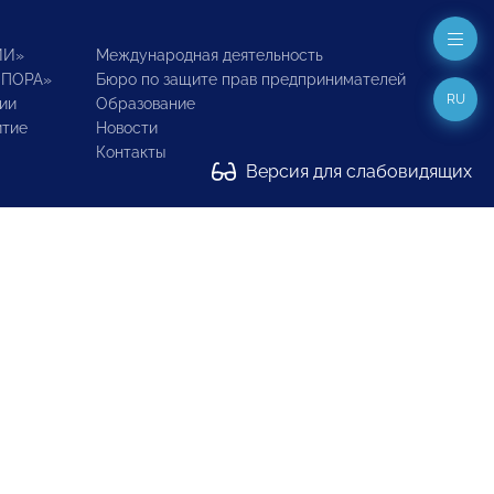
ИИ»
Международная деятельность
ОПОРА»
Бюро по защите прав предпринимателей
RU
ии
Образование
итие
Новости
Контакты
Версия для слабовидящих