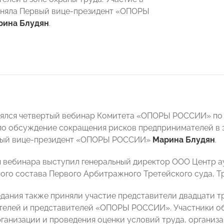
иняла Первый вице-президент «ОПОРЫ
рина Блудян
.
оялся четвертый вебинар Комитета «ОПОРЫ РОССИИ» по
ло обсуждение сокращения рисков предпринимателей в з
вый вице-президент «ОПОРЫ РОССИИ»
Марина Блудян
.
вебинара выступил генеральный директор ООО Центр ау
ого состава Первого Арбитражного Третейского суда, 
едания также приняли участие представители двадцати т
елей и представителей «ОПОРЫ РОССИИ». Участники об
ганизации и проведения оценки условий труда, организа