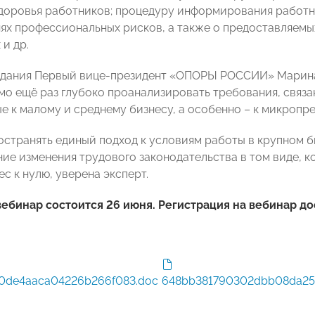
доровья работников; процедуру информирования работни
нях профессиональных рисков, а также о предоставляемы
и др.
едания Первый вице-президент «ОПОРЫ РОССИИ» Марина 
мо ещё раз глубоко проанализировать требования, связа
е к малому и среднему бизнесу, а особенно – к микропр
остранять единый подход к условиям работы в крупном би
ние изменения трудового законодательства в том виде, к
с к нулю, уверена эксперт.
бинар состоится 26 июня. Регистрация на вебинар до
0de4aaca04226b266f083.doc
648bb381790302dbb08da25