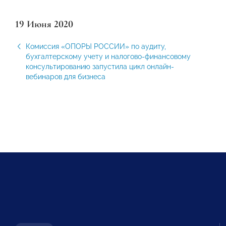
19 Июня 2020
Комиссия «ОПОРЫ РОССИИ» по аудиту,
бухгалтерскому учету и налогово-финансовому
консультированию запустила цикл онлайн-
вебинаров для бизнеса