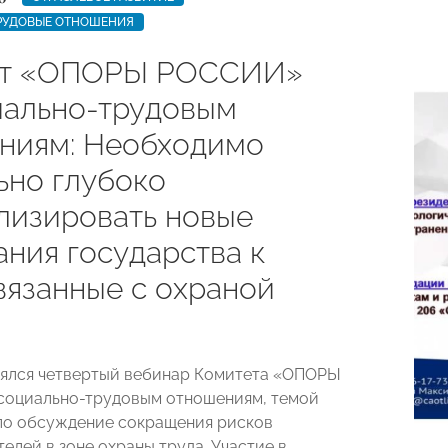
РУДОВЫЕ ОТНОШЕНИЯ
ет «ОПОРЫ РОССИИ»
иально-трудовым
ниям: Необходимо
ьно глубоко
лизировать новые
ания государства к
вязанные с охраной
оялся четвертый вебинар Комитета «ОПОРЫ
социально-трудовым отношениям, темой
ло обсуждение сокращения рисков
елей в зоне охраны труда. Участие в