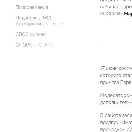
вебинаре пр
Поздравления
РОССИИ»
Ма
Поддержка МСП.
Антикризисные меры
СВОй бизнес
ОПОРА — СТАРТ
17 июня сост
которого ста
приняла Пер
Модератором 
дополнительн
В работе зас
предпринимат
процедуры ор