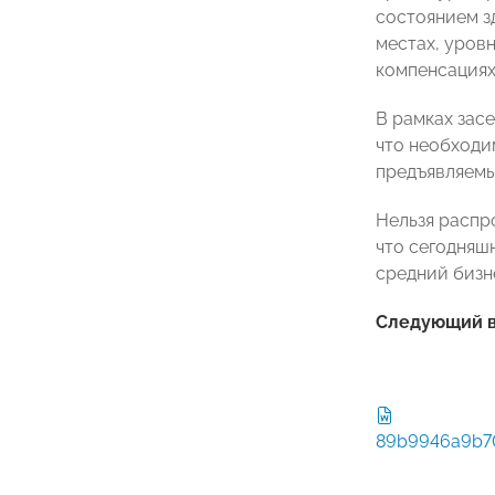
состоянием з
местах, уров
компенсациях 
В рамках зас
что необходи
предъявляемы
Нельзя распр
что сегодняш
средний бизне
Следующий ве
89b9946a9b7