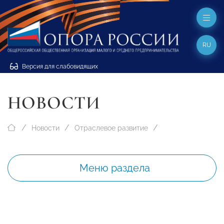
RU
Версия для слабовидящих
НОВОСТИ
Новости
Отраслевое развитие
Меню раздела