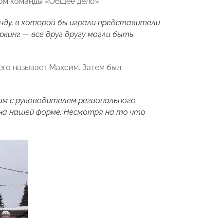
ком команды «Общее дело».
нду, в которой бы играли представители
оркинг
—
все друг другу могли быть
его называет Максим. Затем был
им с руководителем регионального
на нашей форме. Несмотря на то что