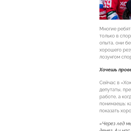
Многие ребят
только в спор
опыта, они б
хорошего рез
лозунгом спо
Хочешь пров
Сейчас в «Хок
депутаты, пр
работе, а ког
понимаешь: ка
показать хор
«Через лед м
денег. А у н