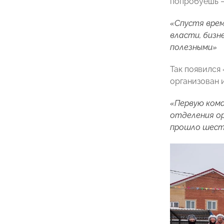
попробуешь
«Спустя врем
власти, бизн
полезными»
Так появился
организован 
«Первую кома
отделения ор
прошло шесть