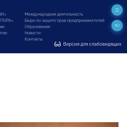
ИИ»
Международная деятельность
ОПОРА»
Бюро по защите прав предпринимателей
RU
ии
Образование
итие
Новости
Контакты
Версия для слабовидящих