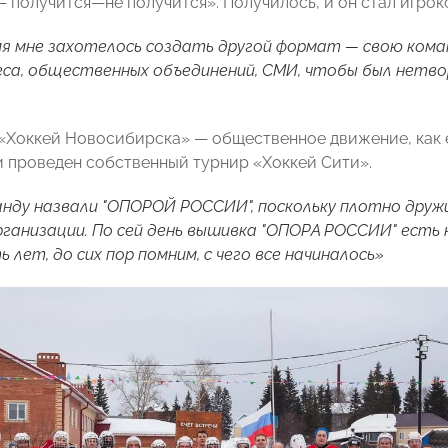
—
получится
—
не получится». Получилось, и он стал игро
я мне захотелось создать другой формат — свою кома
еса, общественных объединений, СМИ, чтобы был нетв
 «Хоккей Новосибирска»
—
общественное движение, как 
и проведен собственный турнир «Хоккей Сити».
нду назвали "ОПОРОЙ РОССИИ", поскольку плотно друж
ганизации. По сей день вышивка "ОПОРА РОССИИ" есть 
 лет, до сих пор помним, с чего все начиналось»