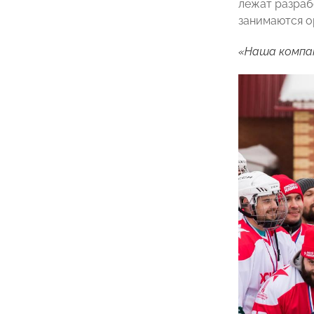
лежат разраб
занимаются о
«Наша компан