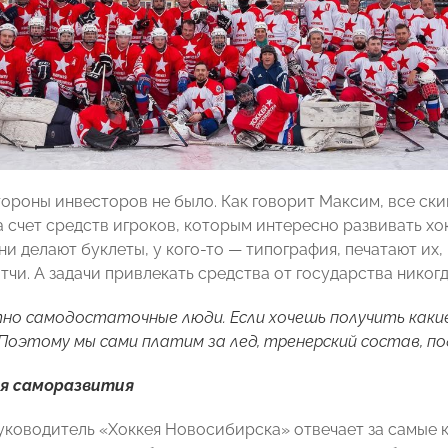
ороны инвесторов не было. Как говорит Максим, все ск
 счет средств игроков, которым интересно развивать хок
ни делают буклеты,
у кого-то
—
типография, печатают их,
тчи. А задачи привлекать средства от государства никогд
но самодостаточные люди. Если хочешь получить как
Поэтому мы сами платим за лед, тренерский состав, по
я саморазвития
уководитель «Хоккея Новосибирска» отвечает за самые 