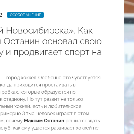
2
ОСОБОЕ МНЕНИЕ
й Новосибирска». Как
 Останин основал свою
у и продвигает спорт на
— город хоккея. Особенно это чувствуется
 когда приходится простаивать в
пробках, которые образуются по
 стадиону. Но тут развит не только
ьный хоккей, есть и любительское
римерно 3 тыс. человек играют в этом
ом, почему
Максим Останин
решил создать
луб, как ему удается развивает хоккей не