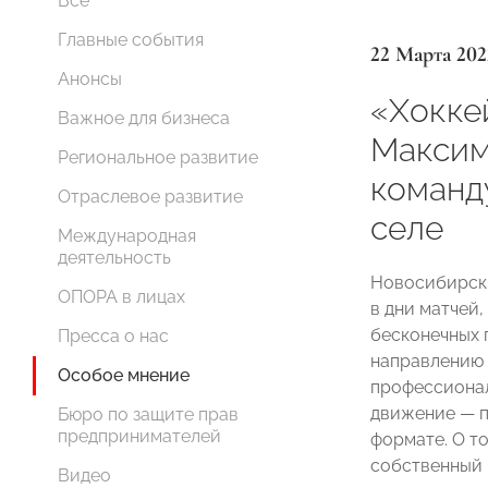
Все
Главные события
22 Марта 202
Анонсы
«Хокке
Важное для бизнеса
Максим
Региональное развитие
команд
Отраслевое развитие
селе
Международная
деятельность
Новосибирск 
ОПОРА в лицах
в дни матчей,
бесконечных 
Пресса о нас
направлению к
Особое мнение
профессионал
движение — п
Бюро по защите прав
предпринимателей
формате. О т
собственный к
Видео