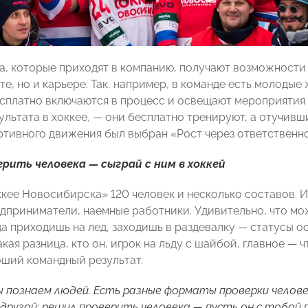
а, которые приходят в компанию, получают возможности
те, но и карьере. Так, например, в команде есть молоды
есплатно включаются в процесс и освещают мероприятия 
ультата в хоккее,
—
они бесплатно тренируют, а отучивш
ртивного движения был выбран «Рост через ответственно
ерить человека
— сыграй с ним в хоккей
кее Новосибирска» 120 человек и несколько составов. Иг
едприниматели, наемные работники. Удивительно, что м
да приходишь на лед, заходишь в раздевалку
—
статусы ос
кая разница, кто он,
игрок на льду
с шайбой, главное
—
ч
оший командный результат.
ы познаем людей. Есть разные форматы проверки человек
ас другой: решил проверить человека — пусть он с тобой