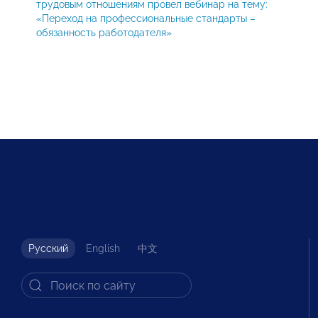
трудовым отношениям провел вебинар на тему:
«Переход на профессиональные стандарты –
обязанность работодателя»
Русский
English
中文