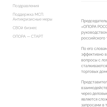
Поздравления
Поддержка МСП.
Антикризисные меры
Председатель
«ОПОРА РОСС
СВОй бизнес
руководством
ОПОРА — СТАРТ
российского 
По его слова
эффективно в
вопросы с ло
сталкиваются
торговых дом
Представите
взаимодейств
через деловы
является сло
запросами в 