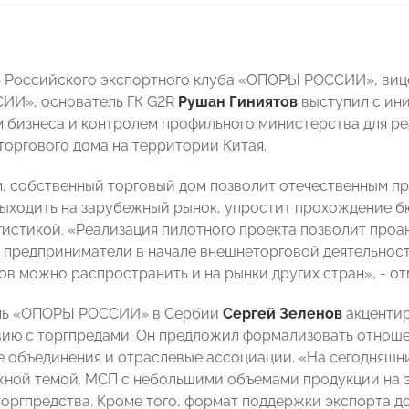
 Российского экспортного клуба «ОПОРЫ РОССИИ», вице
ИИ», основатель ГК G2R
Рушан Гиниятов
выступил с ини
 бизнеса и контролем профильного министерства для ре
торгового дома на территории Китая.
м, собственный торговый дом позволит отечественным пр
ыходить на зарубежный рынок, упростит прохождение б
гистикой. «Реализация пилотного проекта позволит проа
 предприниматели в начале внешнеторговой деятельност
ов можно распространить и на рынки других стран», - от
ль «ОПОРЫ РОССИИ» в Сербии
Сергей Зеленов
акцентир
ию с торгпредами. Он предложил формализовать отноше
е объединения и отраслевые ассоциации. «На сегодняшни
жной темой. МСП с небольшими объемами продукции на э
торгпредства. Кроме того, формат поддержки экспорта до