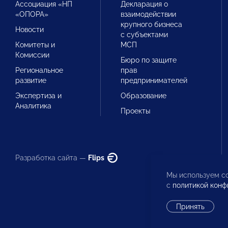
Ассоциация «НП
Декларация о
«ОПОРА»
взаимодействии
крупного бизнеса
Новости
с субъектами
Комитеты и
МСП
Комиссии
Бюро по защите
Региональное
прав
развитие
предпринимателей
Экспертиза и
Образование
Аналитика
Проекты
Разработка сайта —
Flips
Мы используем co
с
политикой конф
Принять