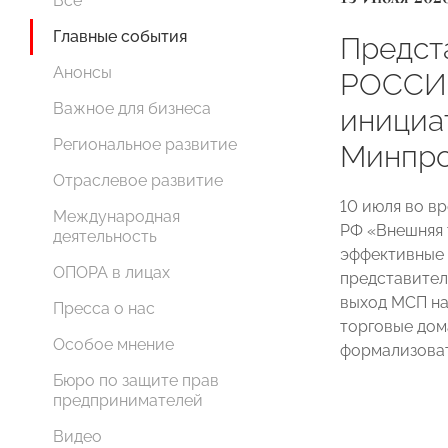
Все
Главные события
Предст
Анонсы
РОССИИ
Важное для бизнеса
инициа
Региональное развитие
Минпро
Отраслевое развитие
10 июля во в
Международная
РФ «Внешняя 
деятельность
эффективные 
ОПОРА в лицах
представител
выход МСП на
Пресса о нас
торговые дом
Особое мнение
формализоват
Бюро по защите прав
предпринимателей
Видео