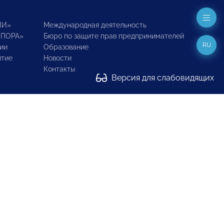
ИИ»
Международная деятельность
ОПОРА»
Бюро по защите прав предпринимателей
RU
ии
Образование
итие
Новости
Контакты
Версия для слабовидящих