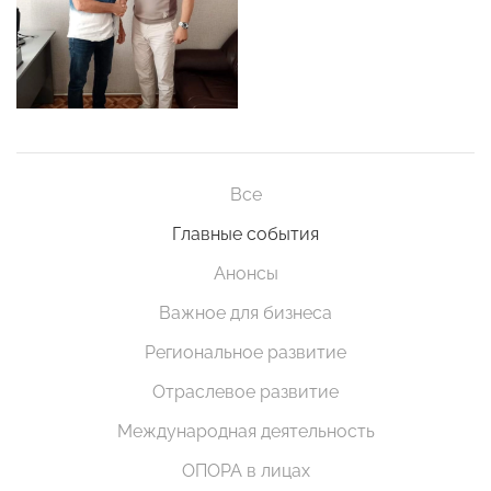
Все
Главные события
Анонсы
Важное для бизнеса
Региональное развитие
Отраслевое развитие
Международная деятельность
ОПОРА в лицах