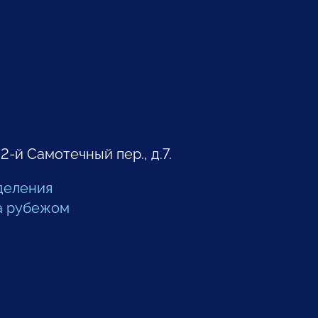
 2-й Самотечный пер., д.7.
деления
а рубежом