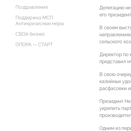
Поздравления
Делегацию не
его президен
Поддержка МСП.
Антикризисные меры
В своем выст
СВОй бизнес
направлениях
сельского хо
ОПОРА — СТАРТ
Директор по 
представил м
В свою очере
калийных удоб
расфасовки и
Президент Не
укрепить пар
производител
Одним из пер