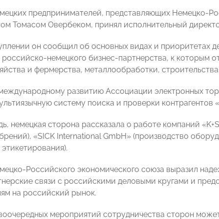
мецких предпринимателей, представляющих Немецко-Рос
том Томасом Овербеком, принял исполнительный дире
уплении он сообщил об основных видах и приоритетах д
 российско-немецкого бизнес-партнерства, к которым о
зяйства и фермерства, металлообработки, строительства 
международному развитию Ассоциации электронных тор
ультиязычную систему поиска и проверки контрагентов «S
дь, немецкая сторона рассказала о работе компаний «K+S
рений), «SICK International GmbH» (производство оборуд
 этикетирования).
мецко-Российского экономического союза выразил надеж
тнерские связи с российскими деловыми кругами и пред
ям на российский рынок.
воочередных мероприятий сотрудничества сторон может 