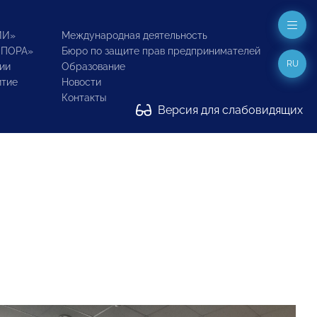
ИИ»
Международная деятельность
ОПОРА»
Бюро по защите прав предпринимателей
RU
ии
Образование
итие
Новости
Контакты
Версия для слабовидящих