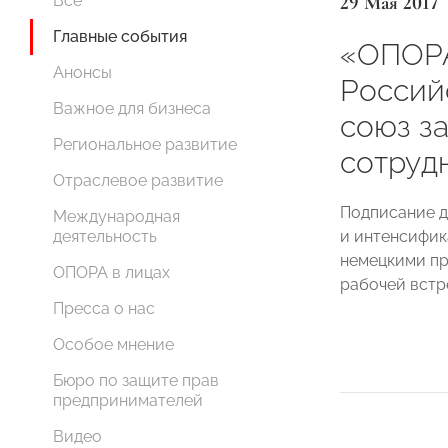
29 Мая 2017
Все
Главные события
«ОПОРА
Анонсы
Россий
Важное для бизнеса
союз з
Региональное развитие
сотруд
Отраслевое развитие
Подписание д
Международная
и интенсифик
деятельность
немецкими пр
ОПОРА в лицах
рабочей встр
Пресса о нас
Особое мнение
Бюро по защите прав
предпринимателей
Видео