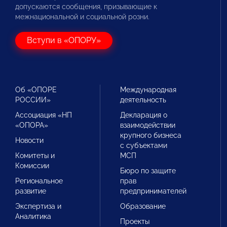
допускаются сообщения, призывающие к
межнациональной и социальной розни.
Вступи в «ОПОРУ»
Об «ОПОРЕ
Международная
РОССИИ»
деятельность
Ассоциация «НП
Декларация о
«ОПОРА»
взаимодействии
крупного бизнеса
Новости
с субъектами
Комитеты и
МСП
Комиссии
Бюро по защите
Региональное
прав
развитие
предпринимателей
Экспертиза и
Образование
Аналитика
Проекты