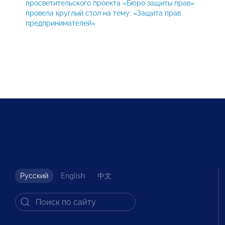
просветительского проекта «Бюро защиты прав»
провела круглый стол на тему: «Защита прав
предпринимателей»
Русский
English
中文