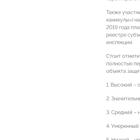
Также участн
каникулы») н
2019 года пл
реестре субъ
инспекции.
Стоит отмети
полностью пе
объекта защи
1. Высокий – 
2. Значительны
3. Средний – н
4. Умеренный –
5. Низкий – н