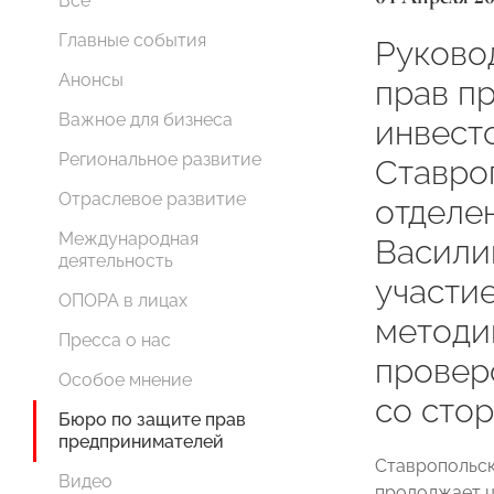
Все
Главные события
Руково
Анонсы
прав п
Важное для бизнеса
инвест
Региональное развитие
Ставро
Отраслевое развитие
отдел
Международная
Васили
деятельность
участие
ОПОРА в лицах
методи
Пресса о нас
провер
Особое мнение
со сто
Бюро по защите прав
предпринимателей
Ставропольс
Видео
продолжает ц