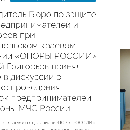
дитель Бюро по защите
редпринимателей и
оров при
польском краевом
ении «ОПОРЫ РОССИИ»
й Григорьев принял
 в дискуссии о
ке проведения
ок предпринимателей
роны МЧС России
кое краевое отделение «ОПОРЫ РОССИИ»
икл передач, посвященный механизмам