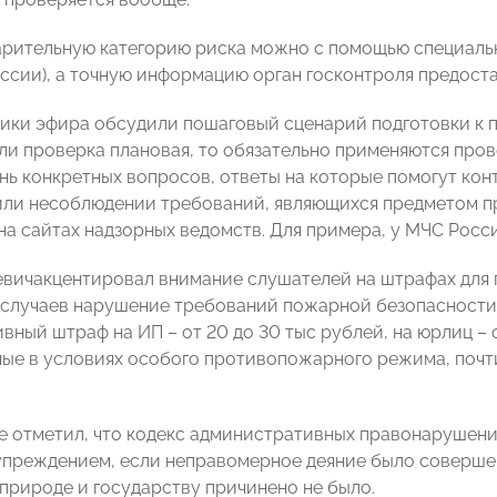
арительную категорию риска можно с помощью специальн
ссии), а точную информацию орган госконтроля предост
ники эфира обсудили пошаговый сценарий подготовки к 
ли проверка плановая, то обязательно применяются про
нь конкретных вопросов, ответы на которые помогут кон
ли несоблюдении требований, являющихся предметом п
на сайтах надзорных ведомств. Для примера, у МЧС Росси
вичакцентировал внимание слушателей на штрафах для п
случаев нарушение требований пожарной безопасности 
ный штраф на ИП – от 20 до 30 тыс рублей, на юрлиц – о
ые в условиях особого противопожарного режима, почт
е отметил, что кодекс административных правонарушен
преждением, если неправомерное деяние было совершен
рироде и государству причинено не было.