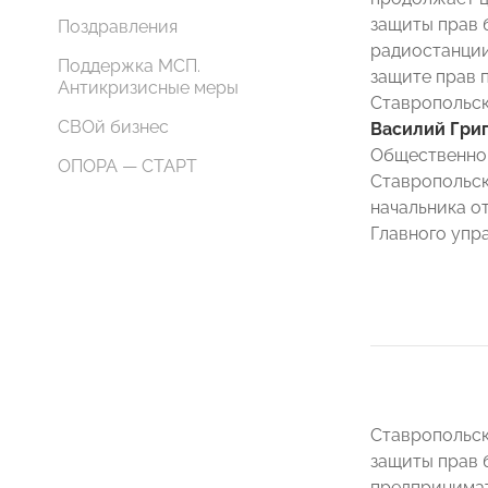
защиты прав 
Поздравления
радиостанции
Поддержка МСП.
защите прав 
Антикризисные меры
Ставропольс
СВОй бизнес
Василий Григ
Общественног
ОПОРА — СТАРТ
Ставропольск
начальника о
Главного упр
Ставропольск
защиты прав 
предпринима