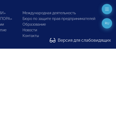
ИИ»
Международная деятельность
ОПОРА»
Бюро по защите прав предпринимателей
RU
ии
Образование
итие
Новости
Контакты
Версия для слабовидящих