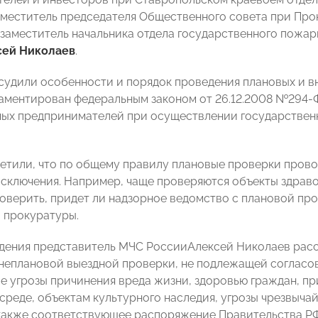
меститель председателя Общественного совета при Про
 заместитель начальника отдела государственного пожар
сей Николаев
.
судили особенности и порядок проведения плановых и 
аментирован федеральным законом от 26.12.2008 №294-Ф
ых предпринимателей при осуществлении государственно
етили, что по общему правилу плановые проверки проводя
сключения. Например, чаще проверяются объекты здраво
 Проверить, придет ли надзорное ведомство с плановой п
 прокуратуры.
дения представитель МЧС РоссииАлексей Николаев расск
неплановой выездной проверки, не подлежащей согласо
е угрозы причинения вреда жизни, здоровью граждан, п
реде, объектам культурного наследия, угрозы чрезвычай
 также соответствующее распоряжение Правительства РФ