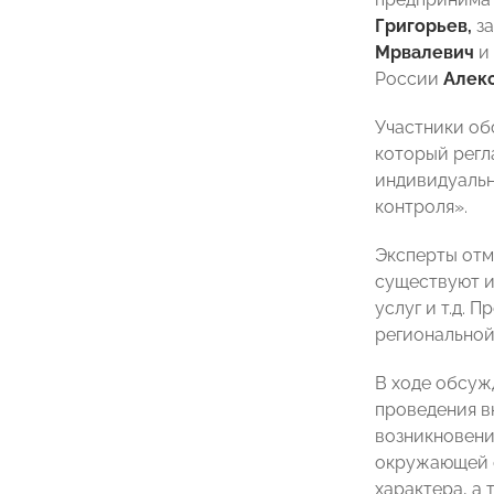
Григорьев,
за
Мрвалевич
и
России
Алек
Участники об
который регл
индивидуальн
контроля».
Эксперты отм
существуют и
услуг и т.д.
региональной
В ходе обсуж
проведения в
возникновени
окружающей с
характера, а