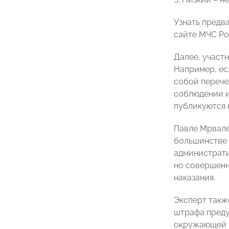
Узнать предв
сайте МЧС Ро
Далее, участ
Например, ес
собой перече
соблюдении и
публикуются 
Павле Мрвале
большинстве 
административ
но совершенн
наказания.
Эксперт такж
штрафа преду
окружающей п