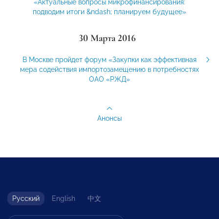
«Актуальные вопросы микрофинансирования:
подводим итоги &ndash; планируем будущее»
30 Марта 2016
В Москве пройдет форум «Закупки как эффективная
мера содействия импортозамещению в потребностях
ОАО «РЖД»
Анонсы
Русский
English
中文