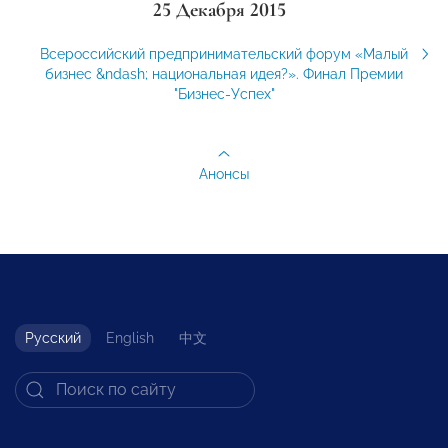
25 Декабря 2015
Всероссийский предпринимательский форум «Малый
бизнес &ndash; национальная идея?». Финал Премии
"Бизнес-Успех"
Анонсы
Русский
English
中文