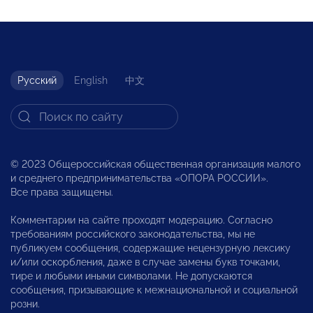
Русский
English
中文
© 2023 Общероссийская общественная организация малого
и среднего предпринимательства «ОПОРА РОССИИ».
Все права защищены.
Комментарии на сайте проходят модерацию. Согласно
требованиям российского законодательства, мы не
публикуем сообщения, содержащие нецензурную лексику
и/или оскорбления, даже в случае замены букв точками,
тире и любыми иными символами. Не допускаются
сообщения, призывающие к межнациональной и социальной
розни.