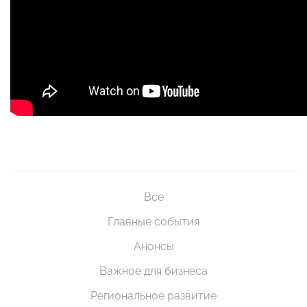
Все
Главные события
Анонсы
Важное для бизнеса
Региональное развитие