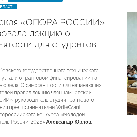
ОБЛАСТЬ
вская «ОПОРА РОССИИ»
зовала лекцию о
нятости для студентов
бовского государственного технического
 узнали о грантовом финансировании на
его дела. О самозанятости для начинающих
елей провел лекцию член Тамбовской
ИИ», руководитель студии грантового
ия предпринимателей WriteGrant,
сероссийского конкурса «Молодой
тель России-2023»
Александр Юрлов
.