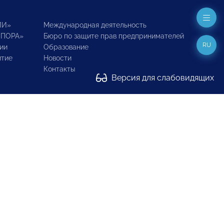
ИИ»
Международная деятельность
ОПОРА»
Бюро по защите прав предпринимателей
RU
ии
Образование
итие
Новости
Контакты
Версия для слабовидящих