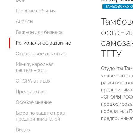
Все
ТАМБОВСКАЯ 
Главные события
Тамбо
Анонсы
органи
Важное для бизнеса
самоза
Региональное развитие
ТГТУ
Отраслевое развитие
Международная
Студенты Там
деятельность
университета
ОПОРА в лицах
развитие сво
предпринимат
Пресса о нас
«ОПОРЫ РОСС
Особое мнение
продюсирован
победитель В
Бюро по защите прав
предпринима
предпринимателей
Видео