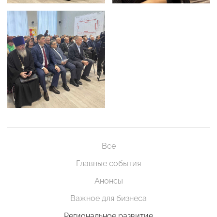
Все
Главные события
Анонсы
Важное для бизнеса
Региональное развитие