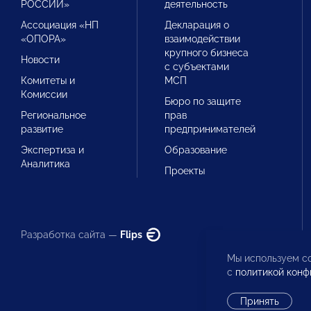
РОССИИ»
деятельность
Ассоциация «НП
Декларация о
«ОПОРА»
взаимодействии
крупного бизнеса
Новости
с субъектами
Комитеты и
МСП
Комиссии
Бюро по защите
Региональное
прав
развитие
предпринимателей
Экспертиза и
Образование
Аналитика
Проекты
Разработка сайта —
Flips
Мы используем co
с
политикой конф
Принять