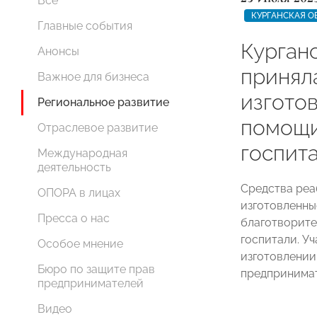
Все
КУРГАНСКАЯ О
Главные события
Курган
Анонсы
приняла
Важное для бизнеса
изгото
Региональное развитие
помощи
Отраслевое развитие
госпит
Международная
деятельность
Средства реа
ОПОРА в лицах
изготовленны
Пресса о нас
благотворите
госпитали. Уч
Особое мнение
изготовлени
Бюро по защите прав
предпринима
предпринимателей
Видео