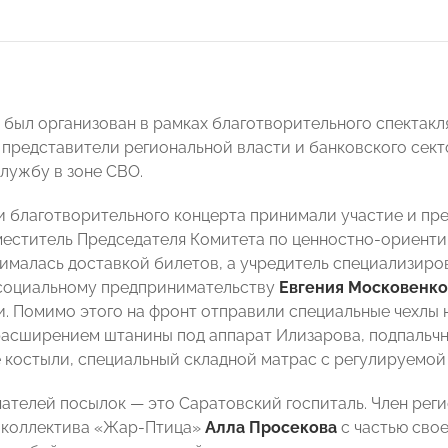
 был организован в рамках благотворительного спектакля
 представители региональной власти и банковского сек
лужбу в зоне СВО.
и благотворительного концерта принимали участие и п
еститель Председателя Комитета по ценностно-ориент
ималась доставкой билетов, а учредитель специализиро
социальному предпринимательству
Евгения Московенк
и. Помимо этого на фронт отправили специальные чехлы 
расширением штанины под аппарат Илизарова, подпальчни
костыли, специальный складной матрас с регулируемой
чателей посылок — это Саратовский госпиталь. Член рег
 коллектива «Жар-Птица»
Алла Просекова
с частью свое