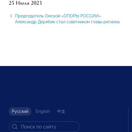
25 Июля 2023
Председатель Омской «ОПОРЫ РОССИИ»
Александр Дерябин стал советником главы региона
Русский
English
中文