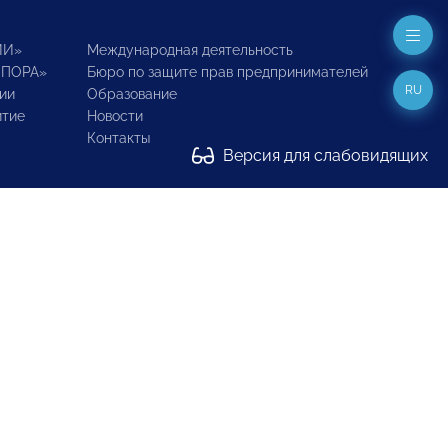
ИИ»
Международная деятельность
ОПОРА»
Бюро по защите прав предпринимателей
RU
ии
Образование
итие
Новости
Контакты
Версия для слабовидящих