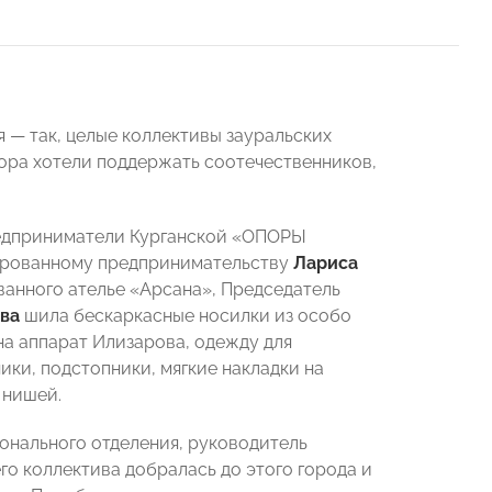
 — так, целые коллективы зауральских
тора хотели поддержать соотечественников,
редприниматели Курганской «ОПОРЫ
ированному предпринимательству
Лариса
ванного ателье «Арсана», Председатель
ова
шила бескаркасные носилки из особо
на аппарат Илизарова, одежду для
ки, подстопники, мягкие накладки на
 нишей.
ионального отделения, руководитель
го коллектива добралась до этого города и