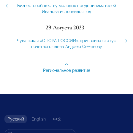
Бизнес-сообществу молодых предпринимателей
Иванова исполнился год
29 Августа 2023
Чувашская «ОПОРА РОССИИ» присвоила статус
почетного члена Андрею Семенову
Региональное развитие
Русский
English
中文