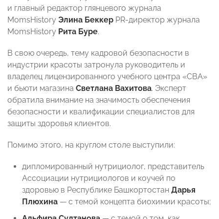
и главный редактор глянцевого журнала
MomsHistory
Элина Беккер
PR-директор журнала
MomsHistory
Рита Буре
.
В свою очередь, тему кадровой безопасности в
индустрии красоты затронула руководитель и
владелец лицензированного учебного центра «СВА»
и бьюти магазина
Светлана Вахитова
. Эксперт
обратила внимание на значимость обеспечения
безопасности и квалификации специалистов для
защиты здоровья клиентов.
Помимо этого, на круглом столе выступили:
дипломированный нутрициолог, представитель
Ассоциации нутрициологов и коучей по
здоровью в Республике Башкортостан
Дарья
Плюхина
— с темой концепта биохимии красоты;
Альфира Султанова
— с темой о том, как