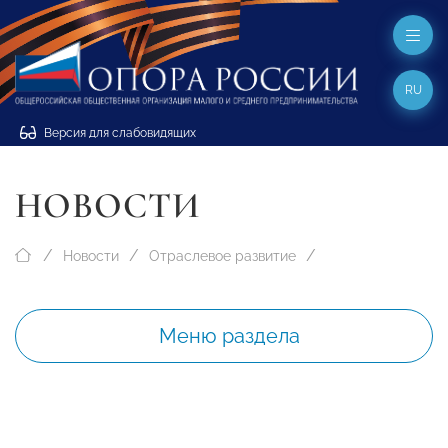
RU
Версия для слабовидящих
НОВОСТИ
Новости
Отраслевое развитие
Меню раздела