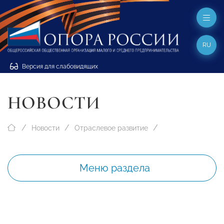
RU
Версия для слабовидящих
НОВОСТИ
Новости
Отраслевое развитие
Меню раздела