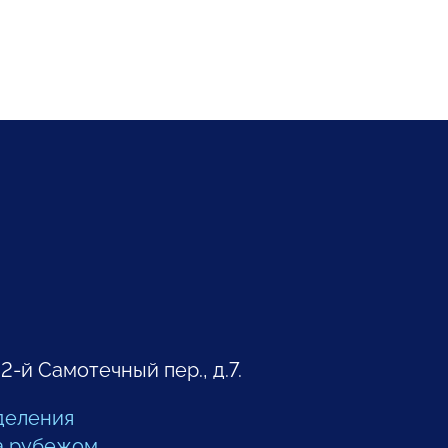
 2-й Самотечный пер., д.7.
деления
а рубежом