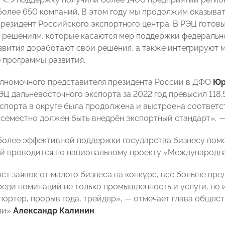
олее 650 компаний. В этом году мы продолжим оказыва
президент Российского экспортного центра. В РЭЦ готов
решениям, которые касаются мер поддержки федерально
звития доработают свои решения, а также интегрируют м
 программы развития.
лномочного представителя президента России в ДФО
Юр
ЭЦ дальневосточного экспорта за 2022 год превысил 118,
спорта в округе была продолжена и выстроена соответ
всеместно должен быть внедрён экспортный стандарт», —
более эффективной поддержки государства бизнесу пом
ый проводится по национальному проекту «Международна
ст заявок от малого бизнеса на конкурс, все больше п
реди номинаций не только промышленность и услуги, но
ортер, прорыв года, трейдер», — отмечает глава общес
ии»
Александр Калинин
.