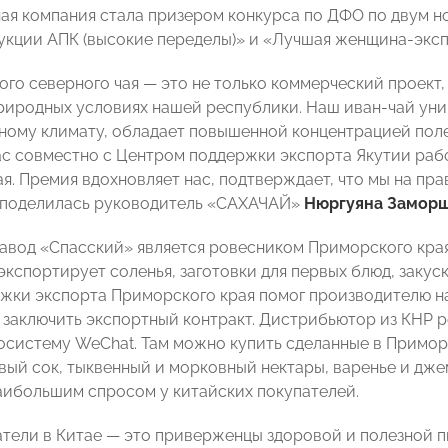
ная компания стала призером конкурса по ДФО по двум н
укции АПК (высокие переделы)» и «Лучшая женщина-экспо
ого северного чая — это не только коммерческий проект,
риродных условиях нашей республики. Наш иван-чай уник
ному климату, обладает повышенной концентрацией пол
ас совместно с Центром поддержки экспорта Якутии раб
ая. Премия вдохновляет нас, подтверждает, что мы на пр
 поделилась руководитель «САХАЧАЙ»
Нюргуяна Замор
авод «Спасский» является ровесником Приморского края,
кспортирует соленья, заготовки для первых блюд, закуски
жки экспорта Приморского края помог производителю н
 заключить экспортный контракт. Дистрибьютор из КНР р
осистему WeChat. Там можно купить сделанные в Приморь
овый сок, тыквенный и морковный нектары, варенье и дж
аибольшим спросом у китайских покупателей.
тели в Китае — это приверженцы здоровой и полезной п