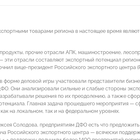
спортными товарами региона в настоящее время являют
продукты, прочие отрасли АПК, машиностроение, лесоп
— эти отрасли составляют экспортный потенциал регио
точнил вице-президент Российского экспортного центра 
в форме деловой игры участвовали представители бизне
ДФО. Они анализировали сильные и слабые стороны эксп
азрабатывали решения по их преодолению, а также сфор
отенциала. Главная задача прошедшего мероприятия — с
как на локальном, так и на федеральном уровнях.
ексея Солодова, предприятиям ДФО есть что предложить 
дача Российского экспортного центра — всячески поддер
 <…> поддержку получили более 1400 предприятий регио