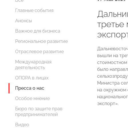
Все
Главные события
Дальни
Анонсы
третье
Важное для бизнеса
экспор
Региональное развитие
Дальневосточ
Отраслевое развитие
вышли на тре
Международная
стоимостном 
деятельность
было направл
сельхозпроду
ОПОРА в лицах
Министра сел
Пресса о нас
на окружном 
национальног
Особое мнение
экспорт».
Бюро по защите прав
предпринимателей
Видео