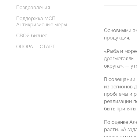
Поздравления
Поддержка МСП.
Антикризисные меры
Основными эк
СВОй бизнес
продукция.
ОПОРА — СТАРТ
«Рыба и море
драгметаллы 
округа», — у
В совещании 
из регионов 
проблемы и р
реализации п
быть приняты 
По оценке Ал
расти. «А за
прошлом году