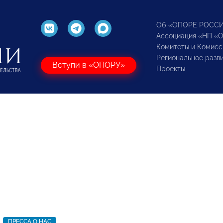
Об «ОПОРЕ РОСС
Ассоциация «НП «
Комитеты и Комисс
Региональное разв
Вступи в «ОПОРУ»
Проекты
ПРЕССА О НАС