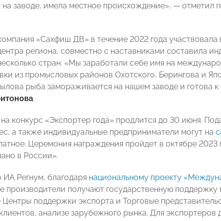
 на заводе, имела местное происхождение», — отметил 
компания «Сахфиш ДВ» в течение 2022 года участвовала
центра региона, совместно с наставниками составила и
 несколько стран. «Мы заработали себе имя на междуна
вки из промысловых районов Охотского, Берингова и Япо
вылова рыба замораживается на нашем заводе и готова к
ритонова
.
 на конкурс «Экспортер года» продлится до 30 июня. Под
ес, а также индивидуальные предприниматели могут на
с
латное. Церемония награждения пройдет в октябре 2023
ано в России».
 ИА Регнум, благодаря
национальному проекту «Междуна
е производители получают государственную поддержку 
 Центры поддержки экспорта и Торговые представительс
клиентов, анализе зарубежного рынка. Для экспортеров