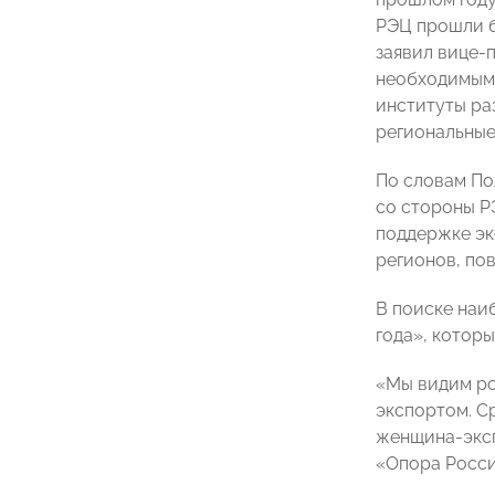
РЭЦ прошли б
заявил вице-
необходимым 
институты ра
региональные
По словам По
со стороны Р
поддержке эк
регионов, по
В поиске наи
года», котор
«Мы видим ро
экспортом. С
женщина-эксп
«Опора Росс