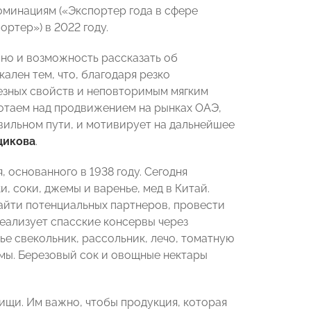
оминациям («Экспортер года в сфере
ртер») в 2022 году.
 но и возможность рассказать об
ален тем, что, благодаря резко
езных свойств и неповторимым мягким
отаем над продвижением на рынках ОАЭ,
авильном пути, и мотивирует на дальнейшее
щикова
.
 основанного в 1938 году. Сегодня
, соки, джемы и варенье, мед в Китай.
айти потенциальных партнеров, провести
еализует спасские консервы через
е свекольник, рассольник, лечо, томатную
емы. Березовый сок и овощные нектары
ищи. Им важно, чтобы продукция, которая