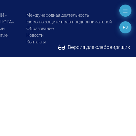
ИИ»
Международная деятельность
ОПОРА»
Бюро по защите прав предпринимателей
RU
ии
Образование
итие
Новости
Контакты
Версия для слабовидящих