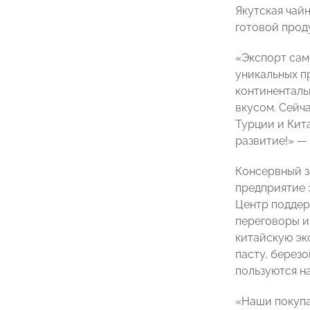
Якутская чай
готовой прод
«Экспорт сам
уникальных п
континенталь
вкусом. Сейч
Турции и Кит
развитие!» —
Консервный з
предприятие э
Центр поддер
переговоры и
китайскую эк
пасту, берез
пользуются н
«Наши покупа